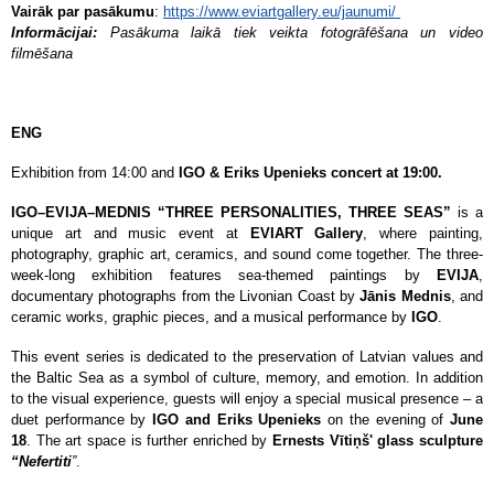
Vairāk par pasākumu
:
https://www.eviartgallery.eu/jaunumi/
Informācijai:
Pasākuma laikā tiek veikta fotogrāfēšana un video
filmēšana
ENG
Exhibition from 14:00 and
IGO & Eriks Upenieks concert at 19:00.
IGO–EVIJA–MEDNIS “THREE PERSONALITIES, THREE SEAS”
is a
unique art and music event at
EVIART Gallery
, where painting,
photography, graphic art, ceramics, and sound come together. The three-
week-long exhibition features sea-themed paintings by
EVIJA
,
documentary photographs from the Livonian Coast by
Jānis Mednis
, and
ceramic works, graphic pieces, and a musical performance by
IGO
.
This event series is dedicated to the preservation of Latvian values and
the Baltic Sea as a symbol of culture, memory, and emotion. In addition
to the visual experience, guests will enjoy a special musical presence – a
duet performance by
IGO and Eriks Upenieks
on the evening of
June
18
. The art space is further enriched by
Ernests Vītiņš'
glass sculpture
“Nefertiti
”
.