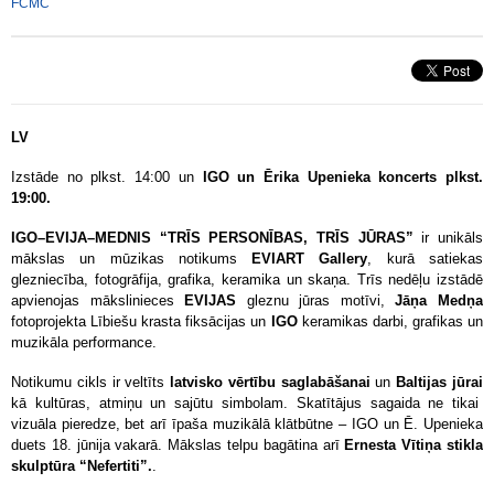
FCMC
LV
Izstāde no plkst. 14:00 un
IGO un Ērika Upenieka koncerts plkst.
19:00.
IGO–EVIJA–MEDNIS “TRĪS PERSONĪBAS, TRĪS JŪRAS”
ir unikāls
mākslas un mūzikas notikums
EVIART Gallery
, kurā satiekas
glezniecība, fotogrāfija, grafika, keramika un skaņa. Trīs nedēļu izstādē
apvienojas mākslinieces
EVIJAS
gleznu jūras motīvi,
Jāņa Medņa
fotoprojekta Lībiešu krasta fiksācijas
un
IGO
keramikas darbi, grafikas un
muzikāla performance.
Notikumu cikls ir veltīts
latvisko vērtību saglabāšanai
un
Baltijas jūrai
kā kultūras, atmiņu un sajūtu simbolam. Skatītājus sagaida ne tikai
vizuāla pieredze, bet arī īpaša muzikālā klātbūtne – IGO un Ē. Upenieka
duets 18. jūnija vakarā.
Mākslas telpu bagātina arī
Ernesta Vītiņa stikla
skulptūra “Nefertiti”.
.