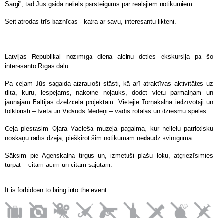
Sargi”, tad Jūs gaida neliels pārsteigums par reālajiem notikumiem.
Šeit atrodas trīs baznīcas - katra ar savu, interesantu likteni.
Latvijas Republikai nozīmīgā dienā aicinu doties ekskursijā pa šo
interesanto Rīgas daļu.
Pa ceļam Jūs sagaida aizraujoši stāsti, kā arī atraktīvas aktivitātes uz
tilta, kuru, iespējams, nākotnē nojauks, dodot vietu pārmaiņām un
jaunajam Baltijas dzelzceļa projektam. Vietējie Torņakalna iedzīvotāji un
folkloristi – Iveta un Vidvuds Medeņi – vadīs rotaļas un dziesmu spēles.
Ceļā piestāsim Ojāra Vācieša muzeja pagalmā, kur nelielu patriotisku
noskaņu radīs dzeja, piešķirot šim notikumam nedaudz svinīguma.
Sāksim pie Āgenskalna tirgus un, izmetuši plašu loku, atgriezīsimies
turpat – citām acīm un citām sajūtām.
It is forbidden to bring into the event: