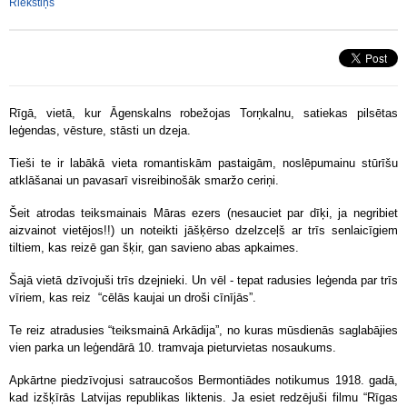
Riekstiņš
Rīgā, vietā, kur Āgenskalns robežojas Torņkalnu, satiekas pilsētas
leģendas, vēsture, stāsti un dzeja.
Tieši te ir labākā vieta romantiskām pastaigām, noslēpumainu stūrīšu
atklāšanai un pavasarī visreibinošāk smaržo ceriņi.
Šeit atrodas teiksmainais Māras ezers (nesauciet par dīķi, ja negribiet
aizvainot vietējos!!) un noteikti jāšķērso dzelzceļš ar trīs senlaicīgiem
tiltiem, kas reizē gan šķir, gan savieno abas apkaimes.
Šajā vietā dzīvojuši trīs dzejnieki. Un vēl - tepat radusies leģenda par trīs
vīriem, kas reiz “cēlās kaujai un droši cīnījās”.
Te reiz atradusies “teiksmainā Arkādija”, no kuras mūsdienās saglabājies
vien parka un leģendārā 10. tramvaja pieturvietas nosaukums.
Apkārtne piedzīvojusi satraucošos Bermontiādes notikumus 1918. gadā,
kad izšķīrās Latvijas republikas liktenis. Ja esiet redzējuši filmu “Rīgas