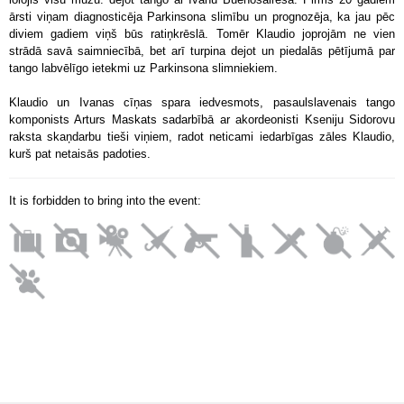
ārsti viņam diagnosticēja Parkinsona slimību un prognozēja, ka jau pēc 
diviem gadiem viņš būs ratiņkrēslā. Tomēr Klaudio joprojām ne vien 
strādā savā saimniecībā, bet arī turpina dejot un piedalās pētījumā par 
tango labvēlīgo ietekmi uz Parkinsona slimniekiem.
Klaudio un Ivanas cīņas spara iedvesmots, pasaulslavenais tango 
komponists Arturs Maskats sadarbībā ar akordeonisti Kseniju Sidorovu 
raksta skaņdarbu tieši viņiem, radot neticami iedarbīgas zāles Klaudio, 
kurš pat netaisās padoties.
It is forbidden to bring into the event: