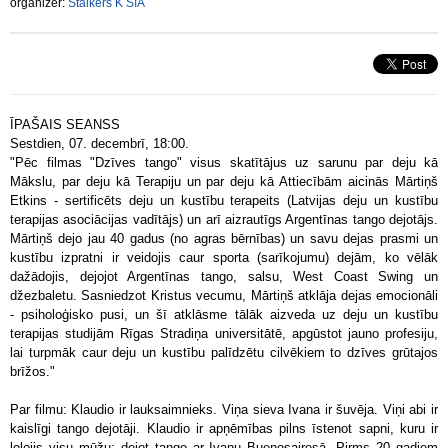
organizer:
Stalkers K SIA
ĪPAŠAIS SEANSS
Sestdien, 07. decembrī, 18:00.
"Pēc filmas "Dzīves tango" visus skatītājus uz sarunu par deju kā 
Mākslu, par deju kā Terapiju un par deju kā Attiecībām aicinās Mārtiņš 
Etkins - sertificēts deju un kustību terapeits (Latvijas deju un kustību 
terapijas asociācijas vadītājs) un arī aizrautīgs Argentīnas tango dejotājs. 
Mārtiņš dejo jau 40 gadus (no agras bērnības) un savu dejas prasmi un 
kustību izpratni ir veidojis caur sporta (sarīkojumu) dejām, ko vēlāk 
dažādojis, dejojot Argentīnas tango, salsu, West Coast Swing un 
džezbaletu. Sasniedzot Kristus vecumu, Mārtiņš atklāja dejas emocionāli 
- psiholoģisko pusi, un šī atklāsme tālāk aizveda uz deju un kustību 
terapijas studijām Rīgas Stradiņa universitātē, apgūstot jauno profesiju, 
lai turpmāk caur deju un kustību palīdzētu cilvēkiem to dzīves grūtajos 
brīžos." 
Par filmu: Klaudio ir lauksaimnieks. Viņa sieva Ivana ir šuvēja. Viņi abi ir 
kaislīgi tango dejotāji. Klaudio ir apņēmības pilns īstenot sapni, kuru ir 
lolojis visu mūžu: dejot tango ar Ivanu Buenosairesā. Pirms 20 gadiem 