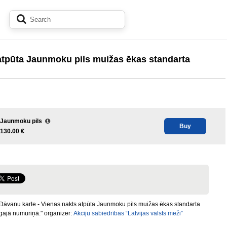
atpūta Jaunmoku pils muižas ēkas standarta
Jaunmoku pils
Buy
130.00 €
Dāvanu karte - Vienas nakts atpūta Jaunmoku pils muižas ēkas standarta
īgajā numuriņā." organizer:
Akciju sabiedrības “Latvijas valsts meži”