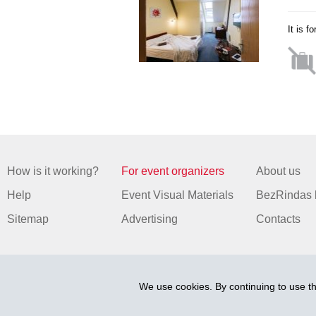
It is f
How is it working?
For event organizers
About us
Help
Event Visual Materials
BezRindas 
Sitemap
Advertising
Contacts
We use cookies. By continuing to use th