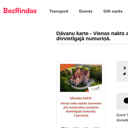
Transport
Events
Gift cards
Dāvanu karte - Vienas nakts 
divvietīgajā numuriņā.
Event "
divviet