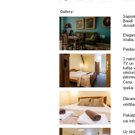
Gallery:
Sapņot
Baudi
divvie
Elegan
istaba
Piedav
1 nakt
TV un 
kafija 
vēstur
pārste
Cena: 
īpašai 
Dāvanu
vērtīb
Pakalp
vai in
Uz tik