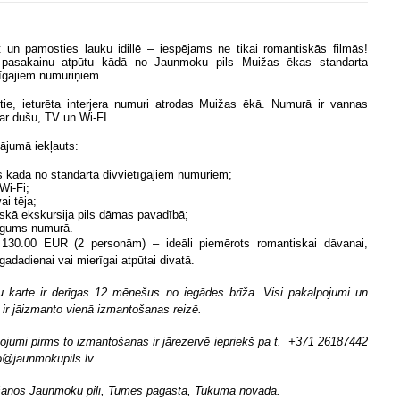
 un pamosties lauku idillē – iespējams ne tikai romantiskās filmās!
 pasakainu atpūtu kādā no Jaunmoku pils Muižas ēkas standarta
tīgajiem numuriņiem.
tie, ieturēta interjera numuri atrodas Muižas ēkā. Numurā ir vannas
 ar dušu, TV un Wi-FI.
ājumā iekļauts:
s kādā no standarta divvietīgajiem numuriem;
Wi-Fi;
vai tēja;
iskā ekskursija pils dāmas pavadībā;
igums numurā.
130.00 EUR (2 personām) – ideāli piemērots romantiskai dāvanai,
gadadienai vai mierīgai atpūtai divatā.
 karte ir derīgas 12 mēnešus no iegādes brīža. Visi pakalpojumi un
a ir jāizmanto vienā izmantošanas reizē.
ojumi pirms to izmantošanas ir jārezervē iepriekš pa t. +371 26187442
fo@jaunmokupils.lv.
šanos Jaunmoku pilī, Tumes pagastā, Tukuma novadā.