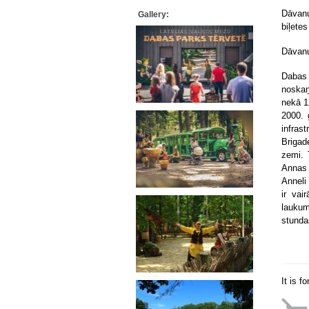
Dāvan
Gallery:
biļetes
Dāvanu
Dabas 
noskaņ
nekā 1
2000. 
infras
Brigad
zemi. 
Annas 
Anneli
ir vai
laukum
stunda
It is f