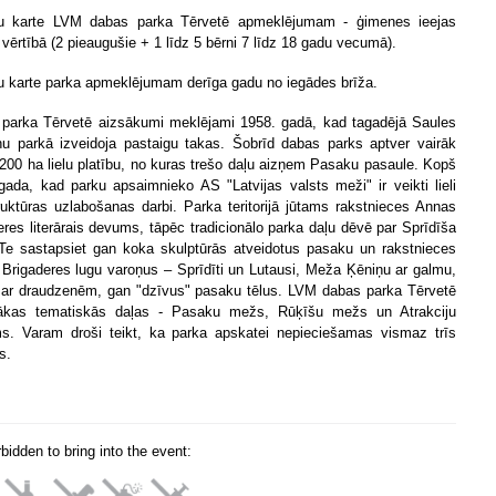
u karte LVM dabas parka Tērvetē apmeklējumam - ģimenes ieejas
 vērtībā (2 pieaugušie + 1 līdz 5 bērni 7 līdz 18 gadu vecumā).
 karte parka apmeklējumam derīga gadu no iegādes brīža.
parka Tērvetē aizsākumi meklējami 1958. gadā, kad tagadējā Saules
u parkā izveidoja pastaigu takas. Šobrīd dabas parks aptver vairāk
200 ha lielu platību, no kuras trešo daļu aizņem Pasaku pasaule. Kopš
gada, kad parku apsaimnieko AS "Latvijas valsts meži" ir veikti lieli
truktūras uzlabošanas darbi. Parka teritorijā jūtams rakstnieces Annas
eres literārais devums, tāpēc tradicionālo parka daļu dēvē par Sprīdīša
Te sastapsiet gan koka skulptūrās atveidotus pasaku un rakstnieces
Brigaderes lugu varoņus – Sprīdīti un Lutausi, Meža Ķēniņu ar galmu,
 ar draudzenēm, gan "dzīvus" pasaku tēlus. LVM dabas parka Tērvetē
rākas tematiskās daļas - Pasaku mežs, Rūķīšu mežs un Atrakciju
s. Varam droši teikt, ka parka apskatei nepieciešamas vismaz trīs
s.
orbidden to bring into the event: