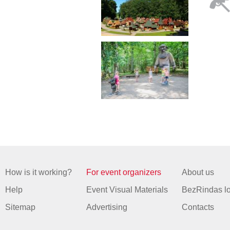
How is it working?
For event organizers
About us
Help
Event Visual Materials
BezRindas l
Sitemap
Advertising
Contacts