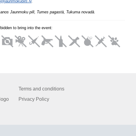
o@jaunmokupils.lv
.
šanos Jaunmoku pilī, Tumes pagastā, Tukuma novadā.
orbidden to bring into the event:
Terms and conditions
logo
Privacy Policy