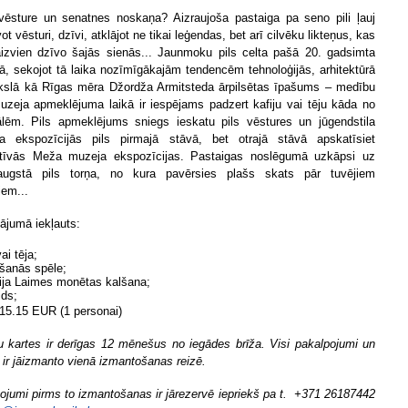
vēsture un senatnes noskaņa? Aizraujoša pastaiga pa seno pili ļauj
ot vēsturi, dzīvi, atklājot ne tikai leģendas, bet arī cilvēku likteņus, kas
aizvien dzīvo šajās sienās... Jaunmoku pils celta pašā 20. gadsimta
, sekojot tā laika nozīmīgākajām tendencēm tehnoloģijās, arhitektūrā
slā kā Rīgas mēra Džordža Armitsteda ārpilsētas īpašums – medību
Muzeja apmeklējuma laikā ir iespējams padzert kafiju vai tēju kāda no
ālēm. Pils apmeklējums sniegs ieskatu pils vēstures un jūgendstila
era ekspozīcijās pils pirmajā stāvā, bet otrajā stāvā apskatīsiet
ktīvās Meža muzeja ekspozīcijas. Pastaigas noslēgumā uzkāpsi uz
ugstā pils torņa, no kura pavērsies plašs skats pār tuvējiem
iem...
ājumā iekļauts:
vai tēja;
ēšanās spēle;
ija Laimes monētas kalšana;
ids;
15.15 EUR (1 personai)
 kartes ir derīgas 12 mēnešus no iegādes brīža. Visi pakalpojumi un
a ir jāizmanto vienā izmantošanas reizē.
ojumi pirms to izmantošanas ir jārezervē iepriekš pa t. +371 26187442