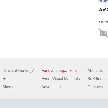
vai
inf
Uz tik
It is f
How is it working?
For event organizers
About us
Help
Event Visual Materials
BezRindas 
Sitemap
Advertising
Contacts