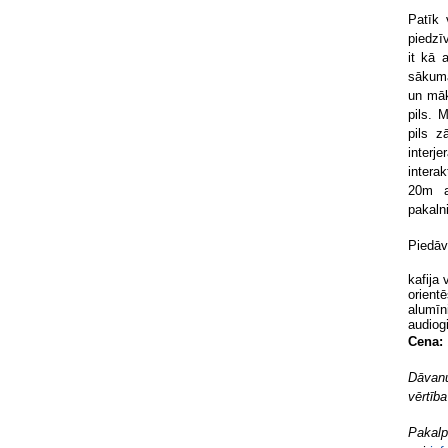
Patīk 
piedzīv
it kā 
sākumā
un māk
pils. 
pils z
interj
intera
20m a
pakaln
Piedāv
kafija 
orient
alumīn
audiog
Cena:
Dāvanu
vērtīb
Pakalp