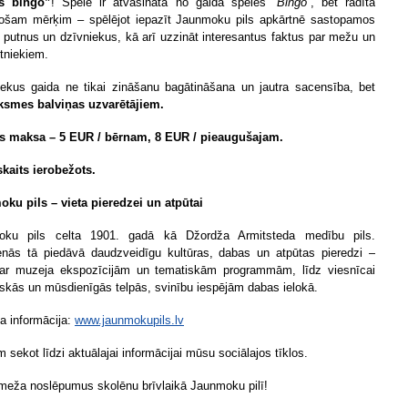
s bingo”
! Spēle ir atvasināta no galda spēles
“Bingo”
, bet radīta
ojošam mērķim – spēlējot iepazīt Jaunmoku pils apkārtnē sastopamos
 putnus un dzīvniekus, kā arī uzzināt interesantus faktus par mežu un
ītniekiem.
iekus gaida ne tikai zināšanu bagātināšana un jautra sacensība, bet
ksmes balviņas uzvarētājiem.
s maksa – 5 EUR / bērnam, 8 EUR / pieaugušajam.
skaits ierobežots.
ku pils – vieta pieredzei un atpūtai
oku pils celta 1901. gadā kā Džordža Armitsteda medību pils.
nās tā piedāvā daudzveidīgu kultūras, dabas un atpūtas pieredzi –
ar muzeja ekspozīcijām un tematiskām programmām, līdz viesnīcai
iskās un mūsdienīgās telpās, svinību iespējām dabas ielokā.
a informācija:
www.jaunmokupils.lv
 sekot līdzi aktuālajai informācijai mūsu sociālajos tīklos.
 meža noslēpumus skolēnu brīvlaikā Jaunmoku pilī!