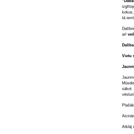
“Daba
izglīt
kokus,
tā iem
Dalībn
arī
vei
Dalība
Vietu 
Jaunmo
Jaunm
Mūsdie
sākot 
vēstur
Plašāk
Aicinām
Atklāj