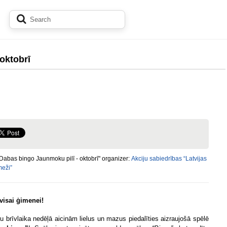
oktobrī
Dabas bingo Jaunmoku pilī - oktobrī" organizer:
Akciju sabiedrības “Latvijas
meži”
visai ģimenei!
u brīvlaika nedēļā aicinām lielus un mazus piedalīties aizraujošā spēlē