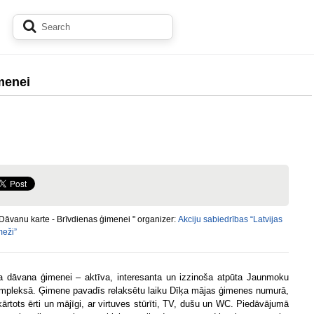
menei
Dāvanu karte - Brīvdienas ģimenei " organizer:
Akciju sabiedrības “Latvijas
meži”
ka dāvana ģimenei – aktīva, interesanta un izzinoša atpūta Jaunmoku
ompleksā. Ģimene pavadīs relaksētu laiku Dīķa mājas ģimenes numurā,
kārtots ērti un mājīgi, ar virtuves stūrīti, TV, dušu un WC. Piedāvājumā