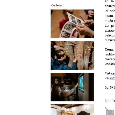
arī Ja
Gallery:
aplūko
lai ap
skata 
meža m
Lai pi
aizrau
palikt
dubult
Cena:
izglīto
Dāvanu
vērtīb
Pakalp
vai
inf
Uz tik
It is f