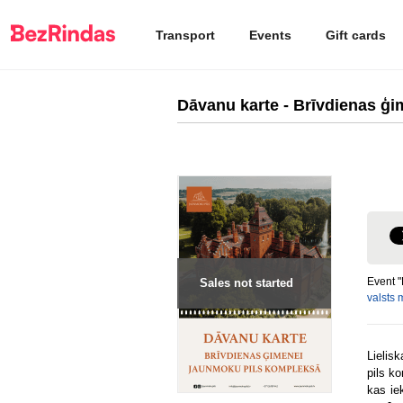
Transport
Events
Gift cards
Dāvanu karte - Brīvdienas ģi
Event "
Sales not started
valsts 
Lielis
pils k
kas ie