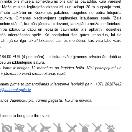
unmoku pils muzeja apmeklējums pils dāmas pavadībā, kurā varēsiet
t Meža muzeja izglītojošo ekspozīciju un uzkāpt 20 m augstajā tornī,
brīnotu apkārtni un Kurzemes pakalnus raugoties no putna lidojuma
punkta. Ģimenes piedzīvojums turpināsies izlaušanās spēlē "Zaļā
elnie stāsti“, kur būs jārisina uzdevumi, lai izglābtu meža iemītniekus.
lnībā izbaudītu dabu un iepazītu Jaunmoku pils apkārtni, dosieties
jošā orientēšanās spēlē. Kā nostiprināt šeit gūtos iespaidus, lai tie
u atmiņā uz ilgu laiku? Izkalsiet Laimes monētiņu, kas visu labo vairo
ā.
184.00 EUR (4 personām) – lieliska izvēle ģimenes brīvdienām dabā ar
jošu un izklaidējošu saturu.
 karte ir derīgas 12 mēnešus no iegādes brīža. Visi pakalpojumi un
a ir jāizmanto vienā izmantošanas reizē.
ojumi pirms to izmantošanas ir jārezervē iepriekš pa t. +371 26187442
o@jaunmokupils.lv
.
šanos Jaunmoku pilī, Tumes pagastā, Tukuma novadā.
orbidden to bring into the event: