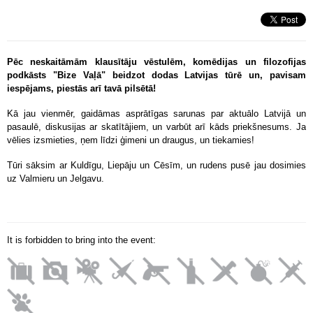
Pēc neskaitāmām klausītāju vēstulēm, komēdijas un filozofijas
podkāsts "Bize Vaļā" beidzot dodas Latvijas tūrē un, pavisam
iespējams, piestās arī tavā pilsētā!
Kā jau vienmēr, gaidāmas asprātīgas sarunas par aktuālo Latvijā un
pasaulē, diskusijas ar skatītājiem, un varbūt arī kāds priekšnesums. Ja
vēlies izsmieties, ņem līdzi ģimeni un draugus, un tiekamies!
Tūri sāksim ar Kuldīgu, Liepāju un Cēsīm, un rudens pusē jau dosimies
uz Valmieru un Jelgavu.
It is forbidden to bring into the event: