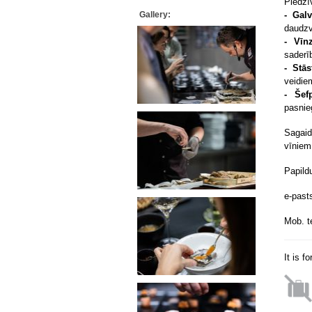
Piedzī
Gallery:
- Gal
daudzv
- Vīnz
saderī
- Stās
veidie
- Šef
pasnie
Sagai
vīnie
Papild
e-past
Mob. t
It is f