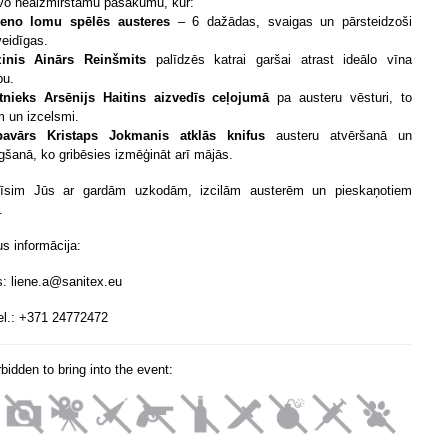
vo neaizmirstamu pasākumu, kur:
veno lomu spēlēs austeres
– 6 dažādas, svaigas un pārsteidzoši
eidīgas.
inis
Ainārs Reinšmits
palīdzēs katrai garšai atrast ideālo vīna
bu.
tnieks Arsēnijs Haitins aizvedīs ceļojumā
pa austeru vēsturi, to
m un izcelsmi.
pavārs Kristaps Jokmanis atklās knifus
austeru atvēršanā un
gšanā, ko gribēsies izmēģināt arī mājās.
dīsim Jūs ar gardām uzkodām, izcilām austerēm un pieskaņotiem
m.
us informācija:
s: liene.a@sanitex.eu
el.: +371 24772472
orbidden to bring into the event: