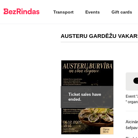
Transport
Events
Gift cards
AUSTERU GARDĒŽU VAKARS
Ticket sales have
Event
ended.
" organ
Aicinā
šefpav