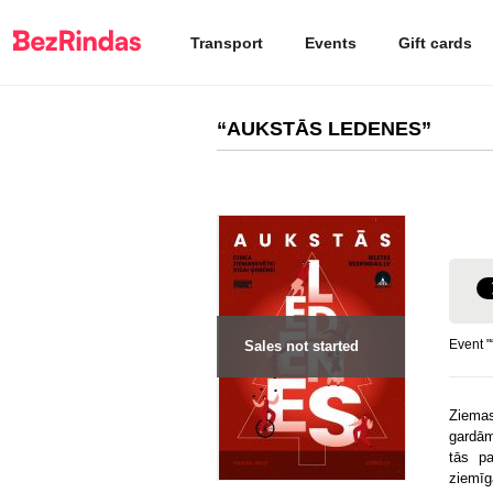
Transport
Events
Gift cards
“AUKSTĀS LEDENES”
Event 
Sales not started
Ziemas
gardām
tās p
ziemīg