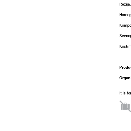
Režija
Horeogr
Kompon
Scenog
Kostīm
Produc
Organi
It is f