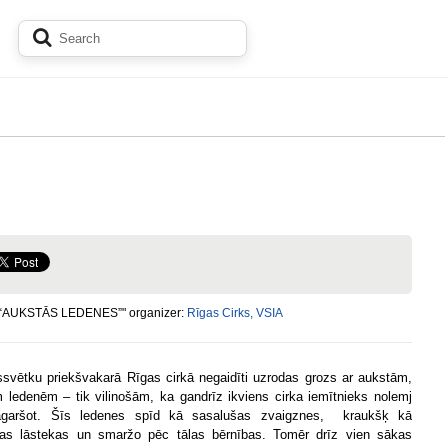
"“AUKSTĀS LEDENES”" organizer:
Rīgas Cirks, VSIA
svētku priekšvakarā Rīgas cirkā negaidīti uzrodas grozs ar aukstām,
 ledenēm – tik vilinošām, ka gandrīz ikviens cirka iemītnieks nolemj
agaršot. Šīs ledenes spīd kā sasalušas zvaigznes, kraukšķ kā
as lāstekas un smaržo pēc tālas bērnības. Tomēr drīz vien sākas