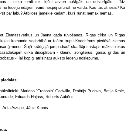
ības – cirka iemītnieki kļūst arvien aušīgāki un delverīgāki - līdz
s no ledeņu ēdājiem vairs nespēj izrunāt ne vārda. Kas tās atnesis? Kā
ērst par labu? Atbildes jāmeklē kādam, kurš runāt nemāk nemaz.
ot Ziemassvētkus un Jaunā gada tuvošanos, Rīgas cirka un Rīgas
skolas komanda sadarbībā ar teātra trupu Kvadrifrons piedāvā ziemas
 visai ģimenei. Šajā krāšņajā jampadracī skatītāji sastaps māksliniekus
dažādākajām cirka disciplībām - klaunu, žonglierus, gaisa, grīdas un
krobātus -, lai kopīgi atrisinātu auksto ledeņu noslēpumu.
 piedalās:
mākslinieki: Mariano “Cronopio” Gedwillo, Dmitrijs Pudovs, Betija Krole,
Konrade, Eduards Haļass, Roberts Aubēns
 : Anta Aizupe, Jānis Kronis
da: