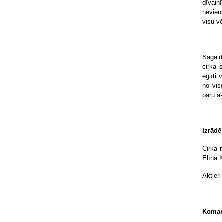
dīvain
nevien
visu v
Sagaid
cirka 
eglīti
no vis
pāru a
Izrādē
Cirka 
Elīna 
Aktieri
Koman