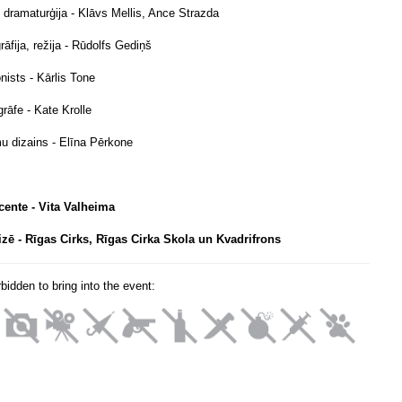
, dramaturģija - Klāvs Mellis, Ance Strazda
āfija, režija - Rūdolfs Gediņš
ists - Kārlis Tone
rāfe - Kate Krolle
u dizains - Elīna Pērkone
ente - Vita Valheima
zē - Rīgas Cirks, Rīgas Cirka Skola un Kvadrifrons
orbidden to bring into the event: