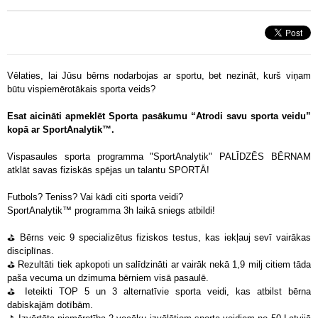
Vēlaties, lai Jūsu bērns nodarbojas ar sportu, bet nezināt, kurš viņam
būtu vispiemērotākais sporta veids?
Esat aicināti apmeklēt Sporta pasākumu “Atrodi savu sporta veidu”
kopā ar SportAnalytik™.
Vispasaules sporta programma "SportAnalytik" PALĪDZĒS BĒRNAM
atklāt savas fiziskās spējas un talantu SPORTĀ!
Futbols? Teniss? Vai kādi citi sporta veidi?
SportAnalytik™ programma 3h laikā sniegs atbildi!
⛳️ Bērns veic 9 specializētus fiziskos testus, kas iekļauj sevī vairākas
disciplīnas.
⛳️ Rezultāti tiek apkopoti un salīdzināti ar vairāk nekā 1,9 milj citiem tāda
paša vecuma un dzimuma bērniem visā pasaulē.
⛳️ Ieteikti TOP 5 un 3 alternatīvie sporta veidi, kas atbilst bērna
dabiskajām dotībām.