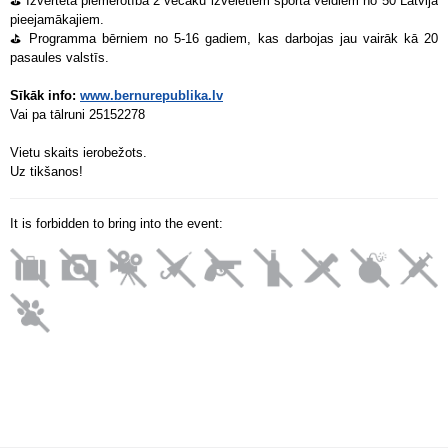
⛳️ Izvērtēta piemērotība 2 vecāku izvēlētiem sporta veidiem no 50 Latvijā
pieejamākajiem.
⛳️ Programma bērniem no 5-16 gadiem, kas darbojas jau vairāk kā 20
pasaules valstīs.
Sīkāk info:
www.bernurepublika.lv
Vai pa tālruni 25152278
Vietu skaits ierobežots.
Uz tikšanos!
It is forbidden to bring into the event: