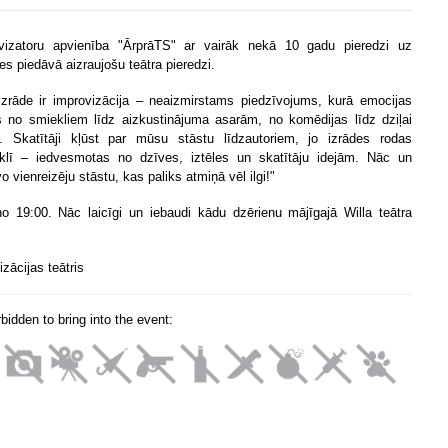
vizatoru apvienība "ĀrprāTS" ar vairāk nekā 10 gadu pieredzi uz
es piedāvā aizraujošu teātra pieredzi.
izrāde ir improvizācija – neaizmirstams piedzīvojums, kurā emocijas
 no smiekliem līdz aizkustinājuma asarām, no komēdijas līdz dziļai
. Skatītāji kļūst par mūsu stāstu līdzautoriem, jo izrādes rodas
klī – iedvesmotas no dzīves, iztēles un skatītāju idejām. Nāc un
o vienreizēju stāstu, kas paliks atmiņā vēl ilgi!"
no 19:00. Nāc laicīgi un iebaudi kādu dzērienu mājīgajā Willa teātra
zācijas teātris
orbidden to bring into the event: