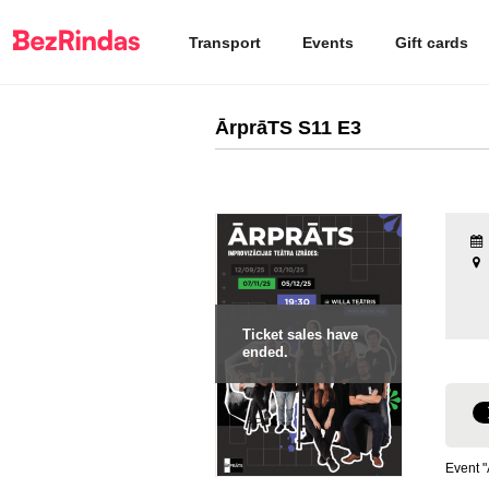
Transport
Events
Gift cards
ĀrprāTS S11 E3
Ticket sales have
ended.
Event "