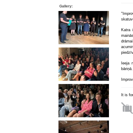
Gallery:
"Impro
skatuv
Katra 
mainās
drāmai
acumir
piedzīv
Ieeja 
bāriņā.
Improvi
It is f