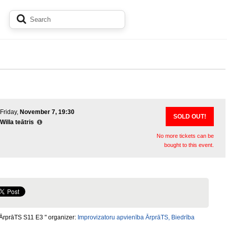
Friday,
November 7, 19:30
SOLD OUT!
Willa teātris
No more tickets can be
bought to this event.
ĀrprāTS S11 E3 " organizer:
Improvizatoru apvienība ĀrprāTS, Biedrība