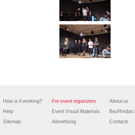
How is it working?
For event organizers
About us
Help
Event Visual Materials
BezRindas 
Sitemap
Advertising
Contacts