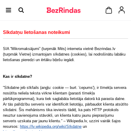
Sīkdatņu lietošanas noteikumi
SIA “Mikromaksājumi” (turpmāk Mēs) interneta vietnē Bezrindas.lv
(turpmāk Vietne) izmantojam sīkdatnes (cookies), lai nodrošinātu labāku
lietošanas pieredzi un ērtāku biļešu iegādi.
Kas ir sīkdatne?
“Sīkdatne jeb sīkfails (angļu: cookie — burt. 'cepums'), ir tīmekļa servera
nosūtīta neliela teksta virkne klientam (parasti tīmekļa
pārlūkprogrammai), kura tiek saglabāta lietotāja datorā kā parasta datne.
Ar tās palīdzību serveris var identificēt lietotāju, pārbaudot klienta atsūtīto
sīkdatni. Šis mehānisms tika ieviests tādēļ, ka pats HTTP protokols
neuztur savienojuma stāvokli, un klienta katru jaunu pieprasījumu
serveris uzskata par jaunu klientu.” – Wikipedia.lv, uzzini vairāk šajos
resursos:
https://lv.wikipedia.org/wiki/Sīkdatne
un