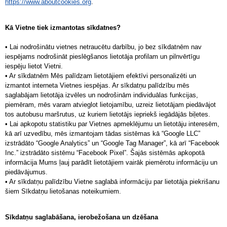
https://www.aboutcookies.org
.
Kā Vietne tiek izmantotas sīkdatnes?
• Lai nodrošinātu vietnes netraucētu darbību, jo bez sīkdatnēm nav
iespējams nodrošināt pieslēgšanos lietotāja profilam un pilnvērtīgu
iespēju lietot Vietni.
• Ar sīkdatnēm Mēs palīdzam lietotājiem efektīvi personalizēti un
izmantot interneta Vietnes iespējas. Ar sīkdatņu palīdzību mēs
saglabājam lietotāja izvēles un nodrošinām individuālas funkcijas,
piemēram, mēs varam atvieglot lietojamību, uzreiz lietotājam piedāvājot
tos autobusu maršrutus, uz kuriem lietotājs iepriekš iegādājās biļetes.
• Lai apkopotu statistiku par Vietnes apmeklējumu un lietotāju interesēm,
kā arī uzvedību, mēs izmantojam tādas sistēmas kā “Google LLC”
izstrādāto “Google Analytics” un “Google Tag Manager”, kā arī “Facebook
Inc.” izstrādāto sistēmu “Facebook Pixel”. Šajās sistēmās apkopotā
informācija Mums ļauj parādīt lietotājiem vairāk piemērotu informāciju un
piedāvājumus.
• Ar sīkdatņu palīdzību Vietne saglabā informāciju par lietotāja piekrišanu
šiem Sīkdatņu lietošanas noteikumiem.
Sīkdatņu saglabāšana, ierobežošana un dzēšana