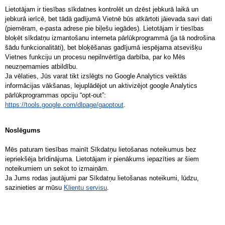
Lietotājam ir tiesības sīkdatnes kontrolēt un dzēst jebkurā laikā un
jebkurā ierīcē, bet tādā gadījumā Vietnē būs atkārtoti jāievada savi dati
(piemēram, e-pasta adrese pie biļešu iegādes). Lietotājam ir tiesības
bloķēt sīkdatņu izmantošanu interneta pārlūkprogrammā (ja tā nodrošina
šādu funkcionalitāti), bet bloķēšanas gadījumā iespējama atsevišķu
Vietnes funkciju un procesu nepilnvērtīga darbība, par ko Mēs
neuzņemamies atbildību.
Ja vēlaties, Jūs varat tikt izslēgts no Google Analytics veiktās
informācijas vākšanas, lejuplādējot un aktivizējot google Analytics
pārlūkprogrammas opciju “opt-out”:
https://tools.google.com/dlpage/gaoptout
.
Noslēgums
Mēs paturam tiesības mainīt Sīkdatņu lietošanas noteikumus bez
iepriekšēja brīdinājuma. Lietotājam ir pienākums iepazīties ar šiem
noteikumiem un sekot to izmaiņām.
Ja Jums rodas jautājumi par Sīkdatņu lietošanas noteikumi, lūdzu,
sazinieties ar mūsu
Klientu servisu
.