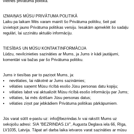
vietnes privātuma politika.
IZMAIŅAS MŪSU PRIVĀTUMA POLITIKĀ
Laiku pa laikam Mēs varam mainīt šo Privātuma politiku, šeit pat
izvietojot jauno Privātuma politikas versiju. Iesakām apmeklēt šo sadaļu
regulāri, lai uzzinātu aktuālo informāciju.
TIESĪBAS UN MŪSU KONTAKTINFORMĀCIJA
Lūdzu, nevilcinieties sazināties ar Mums, ja Jums ir kādi jautājumi,
komentāri vai bažas par šo Privātuma politiku.
Jums ir tiesības par to paziņot Mums, ja:
• nevēlaties, lai nākotnē ar Jums sazināmies;
• vēlaties saņemt Mūsu rīcībā esošo Jūsu personas datu kopiju;
•
vēlaties labot vai aktualizēt Mūsu rīcībā esošo informāciju par Jums
;
• vēlaties, lai mēs dzēšam Jūsu personas datus;
• vēlaties ziņot par jebkādiem Privātuma politikas pārkāpumiem.
Jūs varat sūtīt e-pastu uz: info@bezrindas.lv vai rakstīt Mums uz
sekojošu adresi: SIA “BEZRINDAS.LV”, Augusta Deglava iela 66, Rīga,
LV1035, Latvija. Tāpat arī darba laika ietvaros varat sazināties ar mūsu