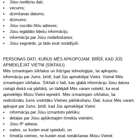
• Jūsu norēķinu dati;
• vecums;
• dzimšanas datums;
• dzimums;
• Jūsu sociālo tīklu adreses;
• Jūsu iegādāto biļešu informāciju;
• informācija par Jūsu nodarbošanos;
• Jūsu segvārds, ja tādu esat norādījuši.
PERSONAS DATI, KURUS MĒS APKOPOJAM, BRĪDĪ, KAD JŪS
APMEKLĒJAT VIETNI (SĪKFAILI)
Mēs izmantojam sīkfailus un līdzīgas tehnoloģijas, lai apkopotu
informāciju par Jums, brīdī, kad Jūs apmeklējat Vietni. Vietnē Mēs
izmantojam sīkfailus. Sīkfaili ir faili, kas glabā informāciju Jūsu datora
cietajā diskā vai pārlūkā, un tādējādi Mēs varam noteikt, ka esat
apmeklējis Mūsu Vietni iepriekš. Mēs izmantojam sīkfailus, lai
nodrošinātu Jums visērtāko Vietnes pārlūkošanu. Dati, kurus Mēs varam
apkopot par Jums, brīdī, kad Jūs apmeklējat Vietni:
• informācija par Jūsu izmantoto pārlūku;
• detaļas par Jūsu aplūkotajām tīmekļa vietnēm;
• Jūsu IP adrese;
• saites, uz kurām esat spieduši, un
• tīmekļa vietnes, no kurām esat nonākšanas Mūsu Vietnē.