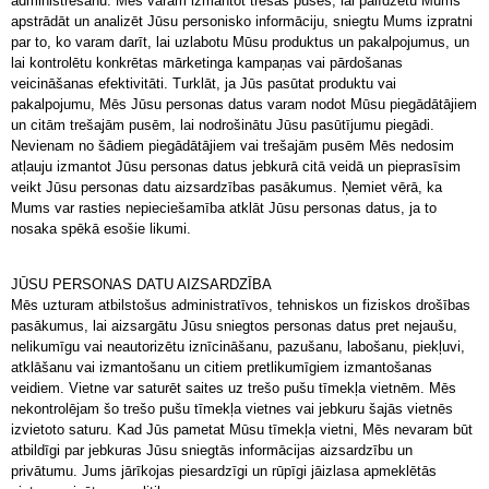
administrēšanu. Mēs varam izmantot trešās puses, lai palīdzētu Mums
apstrādāt un analizēt Jūsu personisko informāciju, sniegtu Mums izpratni
par to, ko varam darīt, lai uzlabotu Mūsu produktus un pakalpojumus, un
lai kontrolētu konkrētas mārketinga kampaņas vai pārdošanas
veicināšanas efektivitāti. Turklāt, ja Jūs pasūtat produktu vai
pakalpojumu, Mēs Jūsu personas datus varam nodot Mūsu piegādātājiem
un citām trešajām pusēm, lai nodrošinātu Jūsu pasūtījumu piegādi.
Nevienam no šādiem piegādātājiem vai trešajām pusēm Mēs nedosim
atļauju izmantot Jūsu personas datus jebkurā citā veidā un pieprasīsim
veikt Jūsu personas datu aizsardzības pasākumus. Ņemiet vērā, ka
Mums var rasties nepieciešamība atklāt Jūsu personas datus, ja to
nosaka spēkā esošie likumi.
JŪSU PERSONAS DATU AIZSARDZĪBA
Mēs uzturam atbilstošus administratīvos, tehniskos un fiziskos drošības
pasākumus, lai aizsargātu Jūsu sniegtos personas datus pret nejaušu,
nelikumīgu vai neautorizētu iznīcināšanu, pazušanu, labošanu, piekļuvi,
atklāšanu vai izmantošanu un citiem pretlikumīgiem izmantošanas
veidiem. Vietne var saturēt saites uz trešo pušu tīmekļa vietnēm. Mēs
nekontrolējam šo trešo pušu tīmekļa vietnes vai jebkuru šajās vietnēs
izvietoto saturu. Kad Jūs pametat Mūsu tīmekļa vietni, Mēs nevaram būt
atbildīgi par jebkuras Jūsu sniegtās informācijas aizsardzību un
privātumu. Jums jārīkojas piesardzīgi un rūpīgi jāizlasa apmeklētās