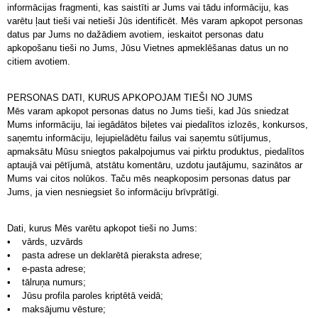
informācijas fragmenti, kas saistīti ar Jums vai tādu informāciju, kas
varētu ļaut tieši vai netieši Jūs identificēt. Mēs varam apkopot personas
datus par Jums no dažādiem avotiem, ieskaitot personas datu
apkopošanu tieši no Jums, Jūsu Vietnes apmeklēšanas datus un no
citiem avotiem.
PERSONAS DATI, KURUS APKOPOJAM TIEŠI NO JUMS
Mēs varam apkopot personas datus no Jums tieši, kad Jūs sniedzat
Mums informāciju, lai iegādātos biļetes vai piedalītos izlozēs, konkursos,
saņemtu informāciju, lejupielādētu failus vai saņemtu sūtījumus,
apmaksātu Mūsu sniegtos pakalpojumus vai pirktu produktus, piedalītos
aptaujā vai pētījumā, atstātu komentāru, uzdotu jautājumu, sazinātos ar
Mums vai citos nolūkos. Taču mēs neapkoposim personas datus par
Jums, ja vien nesniegsiet šo informāciju brīvprātīgi.
Dati, kurus Mēs varētu apkopot tieši no Jums:
• vārds, uzvārds
• pasta adrese un deklarētā pieraksta adrese;
• e-pasta adrese;
• tālruņa numurs;
• Jūsu profila paroles kriptētā veidā;
• maksājumu vēsture;