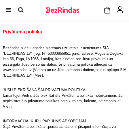
Privātuma politika
Bezrindas biļešu iegādes sistēmas uzturētājs ir uzņēmums SIA
“BEZRINDAS.LV” (reģ. Nr. 50003855851, jurid. adrese: Augusta Deglava
iela 66, Rīga, LV1035, Latvija), kas rūpējas par Jūsu privātumu un
aizsargātā Jūsu personas datus. Šī privātuma politika attiecas uz
www.bezrindas.lv (Vietne) un uz Jūsu personas datiem, kurus apkopo SIA
“BEZRINDAS.LV” (Mēs).
JŪSU PIEKRIŠANA ŠAI PRIVĀTUMA POLITIKAI
Izmantojot Vietni, Jūs piekrītat šīs Privātuma politikas noteikumiem. Ja
nepiekrītat šīs privātuma politikas noteikumiem, lūdzam, neizmantojiet
Vietni.
INFORMĀCIJA, KURU PAR JUMS APKOPOJAM
Šajā Privātuma politikā ar „personas datiem” jāsaprot informācija vai