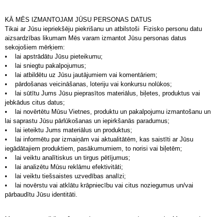
KĀ MĒS IZMANTOJAM JŪSU PERSONAS DATUS
Tikai ar Jūsu iepriekšēju piekrišanu un atbilstoši Fizisko personu datu
aizsardzības likumam Mēs varam izmantot Jūsu personas datus
sekojošiem mērķiem:
• lai apstrādātu Jūsu pieteikumu;
• lai sniegtu pakalpojumus;
• lai atbildētu uz Jūsu jautājumiem vai komentāriem;
• pārdošanas veicināšanas, loteriju vai konkursu nolūkos;
•
lai sūtītu Jums Jūsu pieprasītos materiālus, biļetes, produktus vai
jebkādus citus datus;
• lai novērtētu Mūsu Vietnes, produktu un pakalpojumu izmantošanu un
lai saprastu Jūsu pārlūkošanas un iepirkšanās paradumus;
• lai ieteiktu Jums materiālus un produktus;
• lai informētu par izmaiņām vai aktualitātēm, kas saistīti ar Jūsu
iegādātajiem produktiem, pasākumumiem, to norisi vai biļetēm;
• lai veiktu analītiskus un tirgus pētījumus;
• lai analizētu Mūsu reklāmu efektivitāti;
• lai veiktu tiešsaistes uzvedības analīzi;
• lai novērstu vai atklātu krāpniecību vai citus noziegumus un/vai
pārbaudītu Jūsu identitāti.