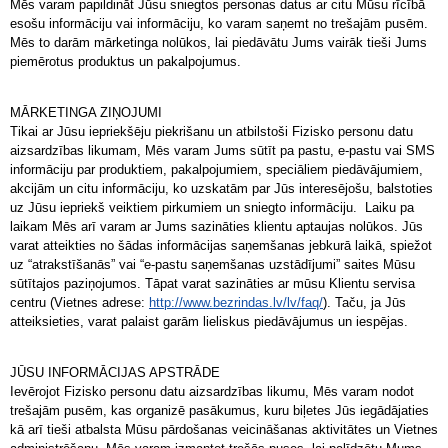
Mēs varam papildināt Jūsu sniegtos personas datus ar citu Mūsu rīcībā
esošu informāciju vai informāciju, ko varam saņemt no trešajām pusēm.
Mēs to darām mārketinga nolūkos, lai piedāvātu Jums vairāk tieši Jums
piemērotus produktus un pakalpojumus.
MĀRKETINGA ZIŅOJUMI
Tikai ar Jūsu iepriekšēju piekrišanu un atbilstoši Fizisko personu datu
aizsardzības likumam, Mēs varam Jums sūtīt pa pastu, e-pastu vai SMS
informāciju par produktiem, pakalpojumiem, speciāliem piedāvājumiem,
akcijām un citu informāciju, ko uzskatām par Jūs interesējošu, balstoties
uz Jūsu iepriekš veiktiem pirkumiem un sniegto informāciju. Laiku pa
laikam Mēs arī varam ar Jums sazināties klientu aptaujas nolūkos. Jūs
varat atteikties no šādas informācijas saņemšanas jebkurā laikā, spiežot
uz “atrakstīšanās” vai “e-pastu saņemšanas uzstādījumi” saites Mūsu
sūtītajos paziņojumos. Tāpat varat sazināties ar mūsu Klientu servisa
centru (Vietnes adrese:
http://www.bezrindas.lv/lv/faq/
). Taču, ja Jūs
atteiksieties, varat palaist garām lieliskus piedāvājumus un iespējas.
JŪSU INFORMĀCIJAS APSTRĀDE
Ievērojot Fizisko personu datu aizsardzības likumu, Mēs varam nodot
trešajām pusēm, kas organizē pasākumus, kuru biļetes Jūs iegādājaties
kā arī tieši atbalsta Mūsu pārdošanas veicināšanas aktivitātes un Vietnes