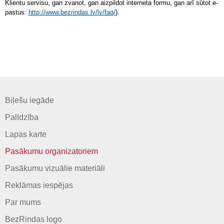
Klientu servisu, gan zvanot, gan aizpildot interneta formu, gan arī sūtot e-
pastus:
http://www.bezrindas.lv/lv/faq/
).
Biļešu iegāde
Palīdzība
Lapas karte
Pasākumu organizatoriem
Pasākumu vizuālie materiāli
Reklāmas iespējas
Par mums
BezRindas logo