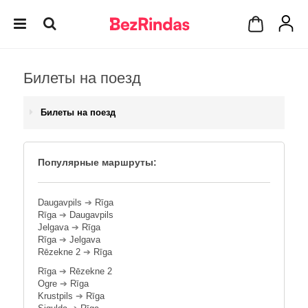
Билеты на поезд
Билеты на поезд
Популярные маршруты:
Daugavpils
➔
Rīga
Rīga
➔
Daugavpils
Jelgava
➔
Rīga
Rīga
➔
Jelgava
Rēzekne 2
➔
Rīga
Rīga
➔
Rēzekne 2
Ogre
➔
Rīga
Krustpils
➔
Rīga