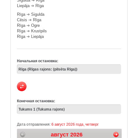
Sigulda
➔
Rīga
Liepāja
➔
Rīga
Rīga
➔
Sigulda
Cēsis
➔
Rīga
Rīga
➔
Ogre
Rīga
➔
Krustpils
Rīga
➔
Liepāja
Начальная остановка:
Конечная остановка:
Дата отправления:
6 август 2026 года, четверг
август 2026