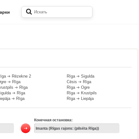
арки
īga
➔
Rēzekne 2
Rīga
➔
Sigulda
gre
➔
Rīga
Cēsis
➔
Rīga
rustpils
➔
Rīga
Rīga
➔
Ogre
igulda
➔
Rīga
Rīga
➔
Krustpils
iepāja
➔
Rīga
Rīga
➔
Liepāja
Конечная остановка: