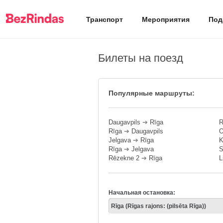
Транспорт
Мероприятия
Под
Билеты на поезд
Популярные маршруты:
Daugavpils
➔
Rīga
R
Rīga
➔
Daugavpils
O
Jelgava
➔
Rīga
K
Rīga
➔
Jelgava
S
Rēzekne 2
➔
Rīga
L
Начальная остановка: