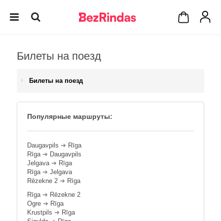
Билеты на поезд
Билеты на поезд
Популярные маршруты:
Daugavpils
➔
Rīga
Rīga
➔
Daugavpils
Jelgava
➔
Rīga
Rīga
➔
Jelgava
Rēzekne 2
➔
Rīga
Rīga
➔
Rēzekne 2
Ogre
➔
Rīga
Krustpils
➔
Rīga