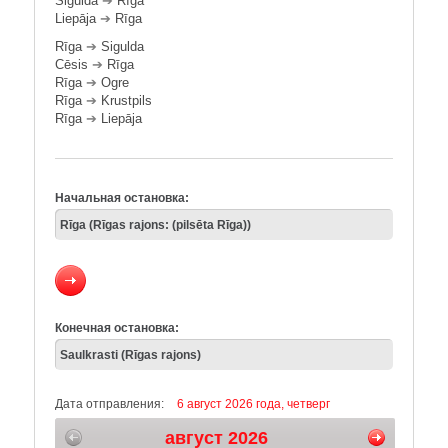
Sigulda
➔
Rīga
Liepāja
➔
Rīga
Rīga
➔
Sigulda
Cēsis
➔
Rīga
Rīga
➔
Ogre
Rīga
➔
Krustpils
Rīga
➔
Liepāja
Начальная остановка:
Конечная остановка:
Дата отправления:
6 август 2026 года, четверг
август 2026