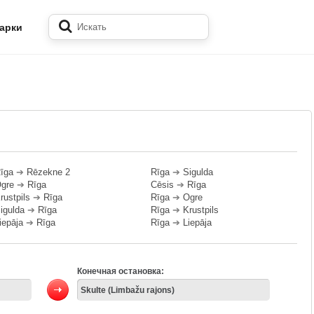
арки
īga
➔
Rēzekne 2
Rīga
➔
Sigulda
gre
➔
Rīga
Cēsis
➔
Rīga
rustpils
➔
Rīga
Rīga
➔
Ogre
igulda
➔
Rīga
Rīga
➔
Krustpils
iepāja
➔
Rīga
Rīga
➔
Liepāja
Конечная остановка: