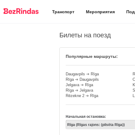
Транспорт
Мероприятия
Под
Билеты на поезд
Популярные маршруты:
Daugavpils
➔
Rīga
R
Rīga
➔
Daugavpils
O
Jelgava
➔
Rīga
K
Rīga
➔
Jelgava
S
Rēzekne 2
➔
Rīga
L
Начальная остановка: