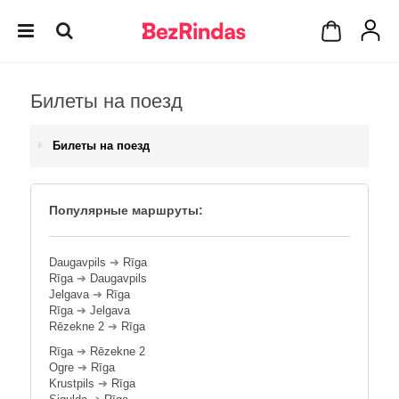
Билеты на поезд
Билеты на поезд
Популярные маршруты:
Daugavpils
➔
Rīga
Rīga
➔
Daugavpils
Jelgava
➔
Rīga
Rīga
➔
Jelgava
Rēzekne 2
➔
Rīga
Rīga
➔
Rēzekne 2
Ogre
➔
Rīga
Krustpils
➔
Rīga