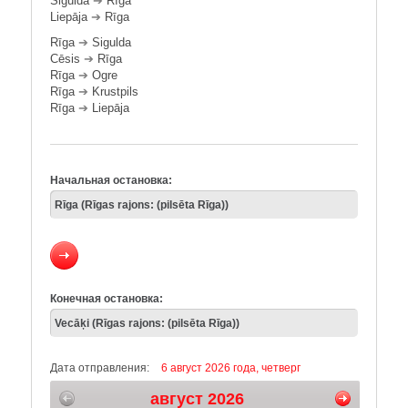
Sigulda
➔
Rīga
Liepāja
➔
Rīga
Rīga
➔
Sigulda
Cēsis
➔
Rīga
Rīga
➔
Ogre
Rīga
➔
Krustpils
Rīga
➔
Liepāja
Начальная остановка:
Конечная остановка:
Дата отправления:
6 август 2026 года, четверг
август 2026