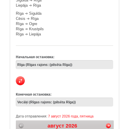
Sigulda
➔
Rīga
Liepāja
➔
Rīga
Rīga
➔
Sigulda
Cēsis
➔
Rīga
Rīga
➔
Ogre
Rīga
➔
Krustpils
Rīga
➔
Liepāja
Начальная остановка:
Конечная остановка:
Дата отправления:
7 август 2026 года, пятница
август 2026