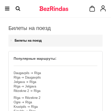
Билеты на поезд
Билеты на поезд
Популярные маршруты:
Daugavpils
➔
Rīga
Rīga
➔
Daugavpils
Jelgava
➔
Rīga
Rīga
➔
Jelgava
Rēzekne 2
➔
Rīga
Rīga
➔
Rēzekne 2
Ogre
➔
Rīga
Krustpils
➔
Rīga