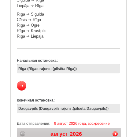
Sigulda
➔
Rīga
Liepāja
➔
Rīga
Rīga
➔
Sigulda
Cēsis
➔
Rīga
Rīga
➔
Ogre
Rīga
➔
Krustpils
Rīga
➔
Liepāja
Начальная остановка:
Конечная остановка:
Дата отправления:
9 август 2026 года, воскресение
август 2026