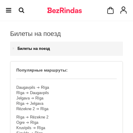
Билеты на поезд
Билеты на поезд
Популярные маршруты:
Daugavpils
➔
Rīga
Rīga
➔
Daugavpils
Jelgava
➔
Rīga
Rīga
➔
Jelgava
Rēzekne 2
➔
Rīga
Rīga
➔
Rēzekne 2
Ogre
➔
Rīga
Krustpils
➔
Rīga