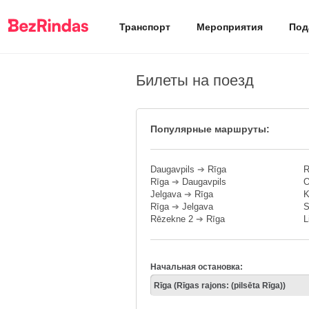
Транспорт
Мероприятия
Под
Билеты на поезд
Популярные маршруты:
Daugavpils
➔
Rīga
R
Rīga
➔
Daugavpils
O
Jelgava
➔
Rīga
K
Rīga
➔
Jelgava
S
Rēzekne 2
➔
Rīga
L
Начальная остановка: