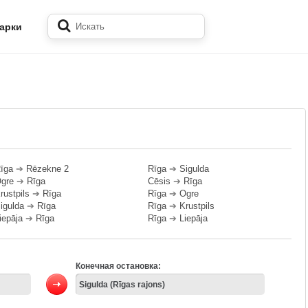
арки
īga
➔
Rēzekne 2
Rīga
➔
Sigulda
gre
➔
Rīga
Cēsis
➔
Rīga
rustpils
➔
Rīga
Rīga
➔
Ogre
igulda
➔
Rīga
Rīga
➔
Krustpils
iepāja
➔
Rīga
Rīga
➔
Liepāja
Конечная остановка: