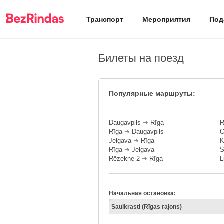
Транспорт
Мероприятия
Под
Билеты на поезд
Популярные маршруты:
Daugavpils
➔
Rīga
R
Rīga
➔
Daugavpils
O
Jelgava
➔
Rīga
K
Rīga
➔
Jelgava
S
Rēzekne 2
➔
Rīga
L
Начальная остановка: