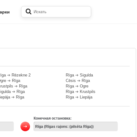
арки
īga
➔
Rēzekne 2
Rīga
➔
Sigulda
gre
➔
Rīga
Cēsis
➔
Rīga
rustpils
➔
Rīga
Rīga
➔
Ogre
igulda
➔
Rīga
Rīga
➔
Krustpils
iepāja
➔
Rīga
Rīga
➔
Liepāja
Конечная остановка: