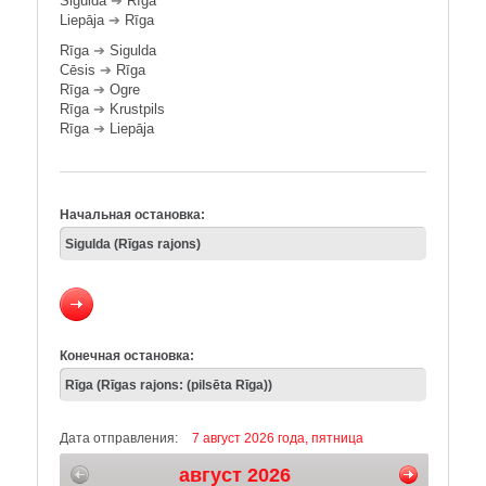
Sigulda
➔
Rīga
Liepāja
➔
Rīga
Rīga
➔
Sigulda
Cēsis
➔
Rīga
Rīga
➔
Ogre
Rīga
➔
Krustpils
Rīga
➔
Liepāja
Начальная остановка:
Конечная остановка:
Дата отправления:
7 август 2026 года, пятница
август 2026