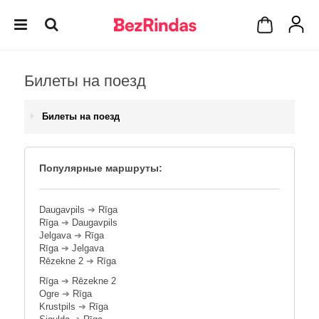
Билеты на поезд
Билеты на поезд
Популярные маршруты:
Daugavpils
➔
Rīga
Rīga
➔
Daugavpils
Jelgava
➔
Rīga
Rīga
➔
Jelgava
Rēzekne 2
➔
Rīga
Rīga
➔
Rēzekne 2
Ogre
➔
Rīga
Krustpils
➔
Rīga