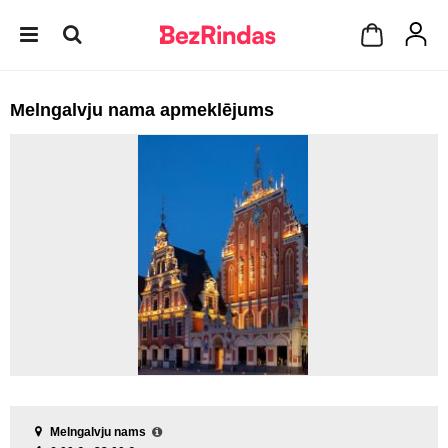
Melngalvju nama apmeklējums
Melngalvju nams