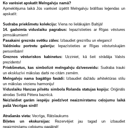
Ko varēsiet apskatīt Melngalvju namā?
Apmeklējuma laikā Jūs varēsiet izpētīt Melngalvju brālības leģendas un
apskatīt:
Sudraba priekšmetu kolekciju:
Viena no lielākajām Baltijā!
14. gadsimta viduslaiku pagrabus:
Iepazīstieties ar Rīgas vēstures
pirmsākumiem!
Pasakaini greznās svētku zāles:
Izbaudiet greznību un eleganci!
Valdnieku portretu galeriju:
Iepazīstieties ar Rīgas vēsturiskajām
personībām!
Greznos vēsturiskos kabinetus:
Uzziniet, kā šeit strādāja Valsts
prezidents!
Priekšmetus, kas simbolizē melngalvju dzīvesveidu:
Sudraba trauki
un ekskluzīvi mākslas darbi no citām zemēm.
Melngalvju nama bagātīgo fasādi:
Izbaudiet dažādu arhitektūras stilu
un mākslas virzienu harmoniju!
Viduslaiku Hanzas pilsētu simbola Rolanda statujas kopiju:
Oriģināls
atrodas Svētā Pētera baznīcā.
Neizlaidiet garām iespēju piedzīvot neaizmirstamu ceļojumu laikā
pašā Vecrīgas sirdī!
Atrašanās vieta:
Vecrīga, Rātslaukums
Biļetes un ekskursijas:
Rezervējiet jau tagad un izbaudiet
neaizmirstamu ceļojumu pagātnē!