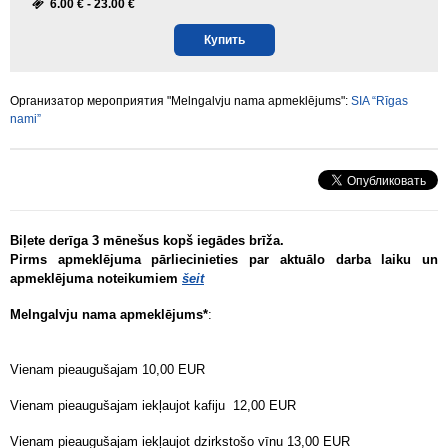
6.00 € -
23.00 €
Купить
Организатор мероприятия "Melngalvju nama apmeklējums":
SIA “Rīgas
nami”
Biļete derīga 3 mēnešus kopš iegādes brīža.
Pirms apmeklējuma pārliecinieties par aktuālo darba laiku un
apmeklējuma noteikumiem
šeit
Melngalvju nama apmeklējums*
:
Vienam pieaugušajam 10,00 EUR
Vienam pieaugušajam iekļaujot kafiju 12,00 EUR
Vienam pieaugušajam iekļaujot dzirkstošo vīnu 13,00 EUR