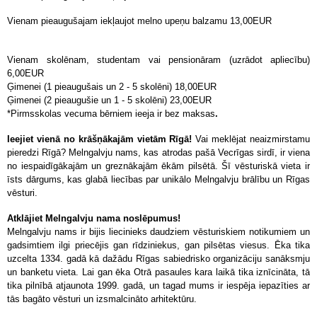
Vienam pieaugušajam iekļaujot melno upeņu balzamu 13,00EUR
Vienam skolēnam, studentam vai pensionāram (uzrādot apliecību)
6,00EUR
Ģimenei (1 pieaugušais un 2 - 5 skolēni) 18,00EUR
Ģimenei (2 pieaugušie un 1 - 5 skolēni) 23,00EUR
*Pirmsskolas vecuma bērniem ieeja ir bez maksas
.
Ieejiet vienā no krāšņākajām vietām Rīgā!
Vai meklējat neaizmirstamu
pieredzi Rīgā? Melngalvju nams, kas atrodas pašā Vecrīgas sirdī, ir viena
no iespaidīgākajām un greznākajām ēkām pilsētā. Šī vēsturiskā vieta ir
īsts dārgums, kas glabā liecības par unikālo Melngalvju brālību un Rīgas
vēsturi.
Atklājiet Melngalvju nama noslēpumus!
Melngalvju nams ir bijis liecinieks daudziem vēsturiskiem notikumiem un
gadsimtiem ilgi priecējis gan rīdziniekus, gan pilsētas viesus. Ēka tika
uzcelta 1334. gadā kā dažādu Rīgas sabiedrisko organizāciju sanāksmju
un banketu vieta. Lai gan ēka Otrā pasaules kara laikā tika iznīcināta, tā
tika pilnībā atjaunota 1999. gadā, un tagad mums ir iespēja iepazīties ar
tās bagāto vēsturi un izsmalcināto arhitektūru.