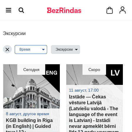
Экскурсии
Сегодня
Скоро
11 август, 17:00
Izstāde — Čekas
vēsture Latvijā
(Latviešu valodā - The
8 август, другое время
language of the event
KGB building in Riga
is Latvian) - Izstādi
(in English) | Guided
nevar apmeklēt bērni