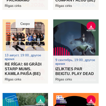
“PAČAMAMO”
COMPANY ALUD (BE)
Rīgas cirks
Rīgas cirks
Скоро
13 август, 19:00, другое
время
9 сентябрь, 19:00, другое
время
RE RĪGA!: 60 GRĀDI
STARP MUMS.
IZLIKTIES PAR
KAMILA PAIŠA (BE)
BEIGTU. PLAY DEAD
Rīgas cirks
Rīgas cirks