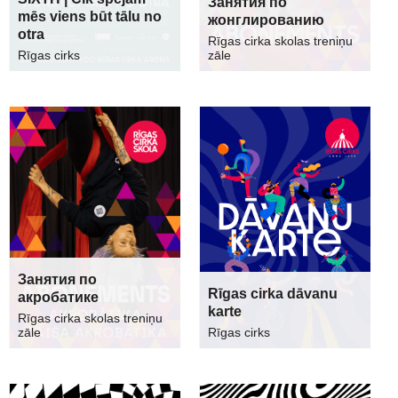
Занятия по
mēs viens būt tālu no
жонглированию
otra
Rīgas cirka skolas treniņu
Rīgas cirks
zāle
Занятия по
Rīgas cirka dāvanu
акробатике
karte
Rīgas cirka skolas treniņu
zāle
Rīgas cirks