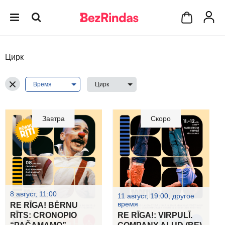
Цирк
Завтра
Скоро
8 август, 11:00
11 август, 19:00, другое
время
RE RĪGA! BĒRNU
RĪTS: CRONOPIO
RE RĪGA!: VIRPULĪ.