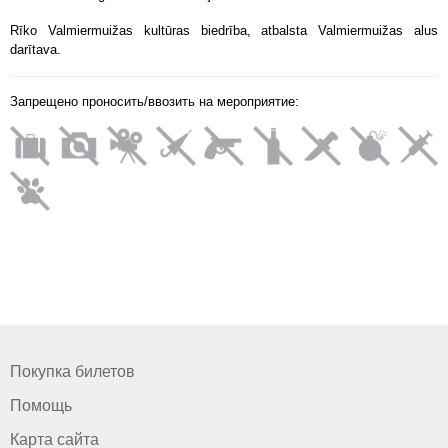
Rīko Valmiermuižas kultūras biedrība, atbalsta Valmiermuižas alus
darītava.
Запрещено проносить/ввозить на мероприятие:
Покупка билетов
Помощь
Карта сайта