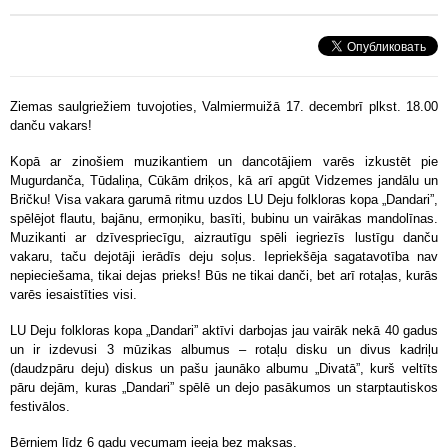
Ziemas saulgriežiem tuvojoties, Valmiermuižā 17. decembrī plkst. 18.00
danču vakars!
Kopā ar zinošiem muzikantiem un dancotājiem varēs izkustēt pie
Mugurdanča, Tūdaliņa, Cūkām driķos, kā arī apgūt Vidzemes jandālu un
Bričku! Visa vakara garumā ritmu uzdos LU Deju folkloras kopa „Dandari”,
spēlējot flautu, bajānu, ermoņiku, basīti, bubinu un vairākas mandolīnas.
Muzikanti ar dzīvespriecīgu, aizrautīgu spēli iegriezīs lustīgu danču
vakaru, taču dejotāji ierādīs deju soļus. Iepriekšēja sagatavotība nav
nepieciešama, tikai dejas prieks! Būs ne tikai danči, bet arī rotaļas, kurās
varēs iesaistīties visi.
LU Deju folkloras kopa „Dandari” aktīvi darbojas jau vairāk nekā 40 gadus
un ir izdevusi 3 mūzikas albumus – rotaļu disku un divus kadriļu
(daudzpāru deju) diskus un pašu jaunāko albumu „Divatā”, kurš veltīts
pāru dejām, kuras „Dandari” spēlē un dejo pasākumos un starptautiskos
festivālos.
Bērniem līdz 6 gadu vecumam ieeja bez maksas.