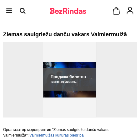
Ziemas saulgriežu danču vakars Valmiermuižā
Продажа билетов
закончилась.
Организатор мероприятия "Ziemas saulgriežu danču vakars
Valmiermuižā":
Valmiermuižas kultūras biedrība