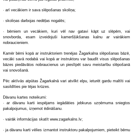
· arī vecākiem ir sava slēpošanas skoliņa;
· skoliņas darbojas nedēļas nogalēs;
· bērniem un vecākiem, kuri vēl nav gatavi kāpt uz slēpēm, vai
snovborda, esam izveidojuši kameršļūkšanas kalnu ar vairākiem
nobraucieniem.
Kamēr bērni kopā ar instruktoriem trenējas Žagarkalna slēpošanas bāzē,
vecāki savā nodabā vai kopā ar instruktoru var baudīt visus slēpošanas
bāzes piedāvātos nobraucienus un pieslīpēt savu meistarību slēpošanā
vai snovošanā.
Pēc aktīvās atpūtas Žagarkalnā vari atvilkt elpu, ieturēt gardu maltīti vai
sasildīties pie tējas krūzes.
Dāvanu kartes noteikumi:
· ar dāvanu karti iespējams iegādāties jebkurus uzņēmuma sniegtos
pakalpojumus, izņemot ēdināšanu.
· vairāk informācijas skatīt www.zagarkalns.lv;
· ja dāvanu karti vēlies izmantot instruktoru pakalpojumiem, pieteikt bērnu