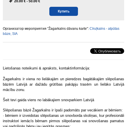
20.00 € -
50.00 €
Купить
Организатор мероприятия "Žagarkalns dāvanu karte":
Cīruļkalns - atpūtas
bāze, SIA
Lietošanas noteikumi & apraksts, kontaktinformācija:
Žagarkalns ir viena no lielākajām un pieredzes bagātākajām slēpošanas
bāzēm Latvijā ar dažādu grūtības pakāpju trasēm un lielāko Latvijā
mācību zonu.
Šeit tevi gaida viens no labākajiem snovparkiem Latvijā
Slēpošanas bāzē Žagarkalns ir īpaši padomāts par vecākiem ar bērniem:
· bērniem ir izveidotas slēpošanas un snovborda skoliņas, kur profesionāli
instruktori iemācīs bērnam pirmos slēpošanas vai snovošanas pamatus
vai padziļinās bērnu jau iegūtās prasmes;