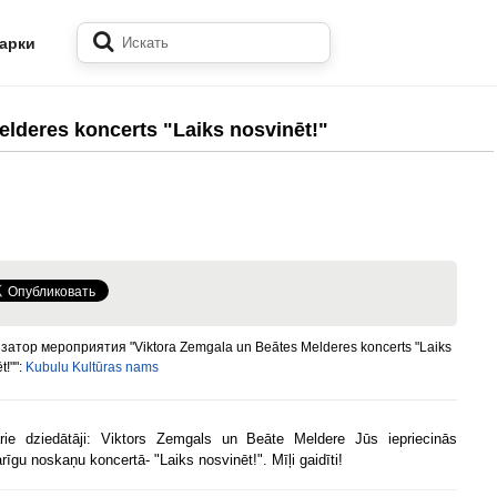
арки
elderes koncerts "Laiks nosvinēt!"
затор мероприятия "Viktora Zemgala un Beātes Melderes koncerts "Laiks
t!"":
Kubulu Kultūras nams
rie dziedātāji: Viktors Zemgals un Beāte Meldere Jūs iepriecinās
rīgu noskaņu koncertā- "Laiks nosvinēt!". Mīļi gaidīti!