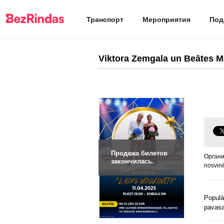
Транспорт
Мероприятия
Под
Viktora Zemgala un Beātes M
Продажа билетов
Органи
закончилась.
nosvinē
Populā
pavasa