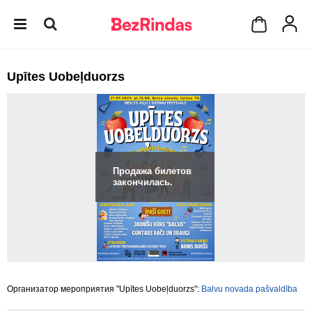
Upītes Uobeļduorzs
Продажа билетов
закончилась.
Организатор мероприятия "Upītes Uobeļduorzs":
Balvu novada pašvaldība