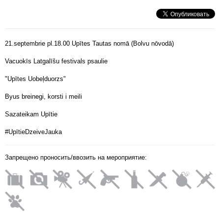
21.septembrie pl.18.00 Upītes Tautas nomā (Bolvu nōvodā)
Vacuokīs Latgalīšu festivals psaulie
"Upītes Uobeļduorzs"
Byus breinegi, korsti i meili
Sazateikam Upītie
#UpītieDzeiveJauka
Запрещено проносить/ввозить на мероприятие: