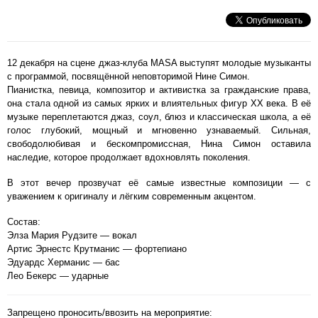
12 декабря на сцене джаз-клуба MASA выступят молодые музыканты
с программой, посвящённой неповторимой Нине Симон.
Пианистка, певица, композитор и активистка за гражданские права,
она стала одной из самых ярких и влиятельных фигур XX века. В её
музыке переплетаются джаз, соул, блюз и классическая школа, а её
голос глубокий, мощный и мгновенно узнаваемый. Сильная,
свободолюбивая и бескомпромиссная, Нина Симон оставила
наследие, которое продолжает вдохновлять поколения.
В этот вечер прозвучат её самые известные композиции — с
уважением к оригиналу и лёгким современным акцентом.
Состав:
Элза Мария Рудзите — вокал
Артис Эрнестс Крутманис — фортепиано
Эдуардс Херманис — бас
Лео Бекерс — ударные
Запрещено проносить/ввозить на мероприятие: