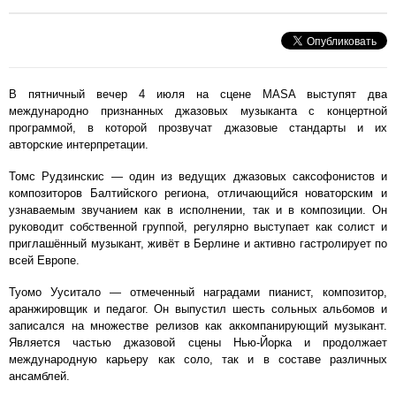
В пятничный вечер 4 июля на сцене MASA выступят два
международно признанных джазовых музыканта с концертной
программой, в которой прозвучат джазовые стандарты и их
авторские интерпретации.
Томс Рудзинскис — один из ведущих джазовых саксофонистов и
композиторов Балтийского региона, отличающийся новаторским и
узнаваемым звучанием как в исполнении, так и в композиции. Он
руководит собственной группой, регулярно выступает как солист и
приглашённый музыкант, живёт в Берлине и активно гастролирует по
всей Европе.
Туомо Ууситало — отмеченный наградами пианист, композитор,
аранжировщик и педагог. Он выпустил шесть сольных альбомов и
записался на множестве релизов как аккомпанирующий музыкант.
Является частью джазовой сцены Нью-Йорка и продолжает
международную карьеру как соло, так и в составе различных
ансамблей.