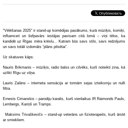
"Vēlēšanas 2025" ir stand-up komēdijas pasākums, kurā mūziķis, komiķi,
influenceri un šefpavārs iestājas pavisam citā lomā – viņi tēlos, ka
kandidē uz Rīgas mēra krēslu... Katram būs savs stils, savs redzējums
un savs totāli izdomāts “plāns pilsētai”. ⠀
Uz skatuves kāps:
Nauris Brikmanis – mūziķis, radio balss un cilvēks, kurš noteikti zina, kā
uzlikt Rīgu uz viļņa.
Lauris Zalāns – interneta sensācija ar tonnām sejas izteiksmju un nulli
filtra.
Ernests Cimanskis – parodiju karalis, kurš vienlaikus IR Raimonds Pauls,
Lembergs, Kariņš un Tramps.
Maksims Trivaškevičs – stand-up veterāns un fizioterapeits, kurš ārstē
ar smiekliem.