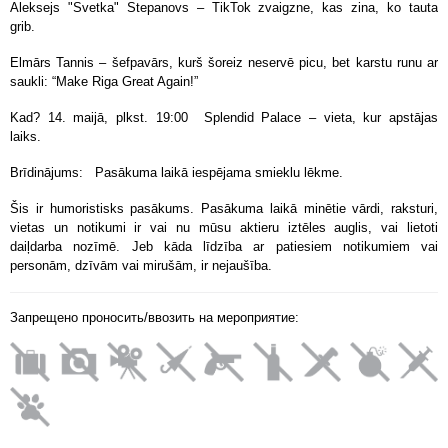
Aleksejs "Svetka" Stepanovs – TikTok zvaigzne, kas zina, ko tauta
grib.
Elmārs Tannis – šefpavārs, kurš šoreiz neservē picu, bet karstu runu ar
saukli: “Make Riga Great Again!”
Kad? 14. maijā, plkst. 19:00 Splendid Palace – vieta, kur apstājas
laiks.
Brīdinājums: Pasākuma laikā iespējama smieklu lēkme.
Šis ir humoristisks pasākums. Pasākuma laikā minētie vārdi, raksturi,
vietas un notikumi ir vai nu mūsu aktieru iztēles auglis, vai lietoti
daiļdarba nozīmē. Jeb kāda līdzība ar patiesiem notikumiem vai
personām, dzīvām vai mirušām, ir nejaušība.
Запрещено проносить/ввозить на мероприятие: