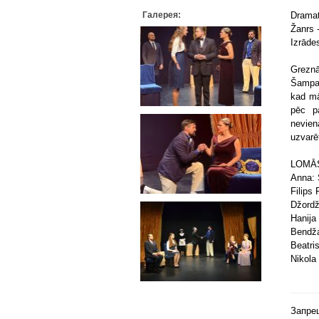
Галерея:
Dramat
Žanrs 
Izrāde
Greznā
Šampan
kad mā
pēc p
nevie
uzvarēt
LOMĀ
Anna:
Filips
Džordž
Hanija 
Bendža
Beatri
Nikola
Запре