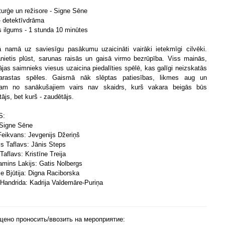
urģe un režisore - Signe Sēne
- d
etektīvdrāma
s ilgums - 1 stunda 10 minūtes
 namā uz saviesīgu pasākumu uzaicināti vairāki ietekmīgi cilvēki.
ietis plūst, sarunas raisās un gaisā virmo bezrūpība. Viss mainās,
jas saimnieks viesus uzaicina piedalīties spēlē, kas galīgi neizskatās
arastas spēles. Gaismā nāk slēptas patiesības, likmes aug un
nam no sanākušajiem vairs nav skaidrs, kurš vakara beigās būs
ājs, bet kurš - zaudētājs.
S:
 Signe Sēne
 Feikvans: Jevgenijs Džeriņš
s Taflavs: Jānis Steps
Taflavs: Kristīne Treija
mins Lakijs: Gatis Nolbergs
se Bjūtija: Digna Raciborska
 Handrida: Kadrija Valdemāre-Puriņa
щено проносить/ввозить на мероприятие: