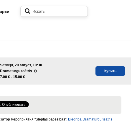
арки
Четверг,
20 август, 19:30
Dramaturgu teātris
Купить
7.00 € -
15.00 €
затор мероприятия "Slēptās patiesības":
Biedrība Dramaturgu teātris