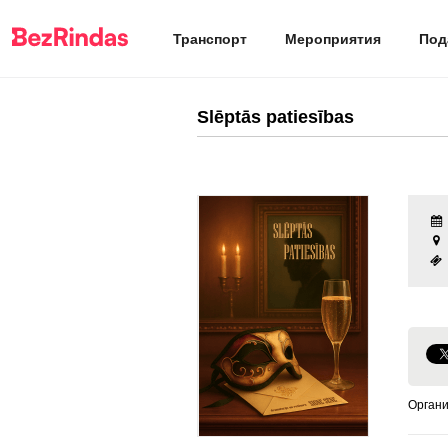
Транспорт
Мероприятия
Под
Slēptās patiesības
Органи