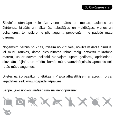
Sieviešu stendapa kolektīvs vieno mātes un meitas, laulenes un
šķirtenes, bijušās un nākamās, rakstītājas un muldētājas, vienus un
poliamorus, te nešķiro ne pēc auguma proporcijām, ne padušu matu
garuma.
Noņemsim bērnus no krūts, iziesim no virtuves, novilksim dārza cimdus,
lai mūsu raupjās, darba piesūcinātās rokas maigi aptvertu mikrofona
statīvu, un ar savām politiski aktīvajām lūpām godinātu, apdziedātu,
slavinātu, fujinātu un mīlētu, kamēr mūsu varavīkšņainais apmetnis cēli
rotās mūsu augumus.
Biļetes uz šo pasākumu lētākas ir Praida atbalstītājiem ar aproci. To var
iegādāties šeit: www.rigapride.lv/paldies
Запрещено проносить/ввозить на мероприятие: