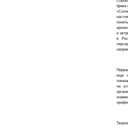
Сорок
брака 
«Солн
насто
понят
ирони
и акт
в Рос
перси
наприм
Перва
еще н
показа
на ул
орган
знам
профес
Творч