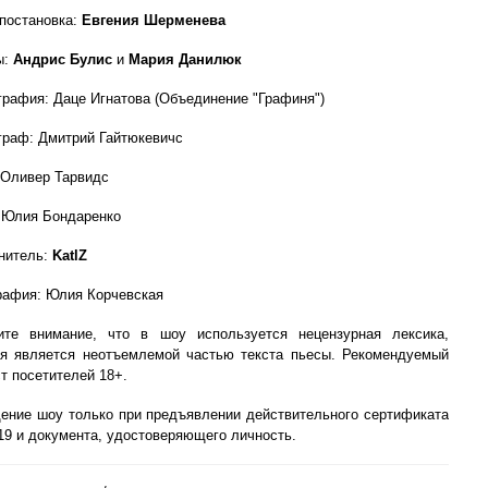
 постановка:
Евгения Шерменева
ы:
Андрис Булис
и
Мария Данилюк
графия: Даце Игнатова (Объединение "Графиня")
граф: Дмитрий Гайтюкевичс
 Оливер Тарвидс
 Юлия Бондаренко
нитель:
KatlZ
рафия: Юлия Корчевская
ите внимание, что в шоу используется нецензурная лексика,
ая является неотъемлемой частью текста пьесы. Рекомендуемый
т посетителей 18+.
ение шоу только при предъявлении действительного сертификата
19 и документа, удостоверяющего личность.