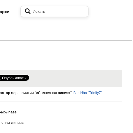
арки
затор мероприятия "«Солнечная линия»":
Biedrība “TrinityZ”
Вырыпаев
ечная линия»