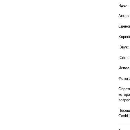
Идея,
Актер
Сцено
Хорео
Звук:
Свет:
Испол
Фотог
Обрат
котор
возрас
Посещ
Covid-