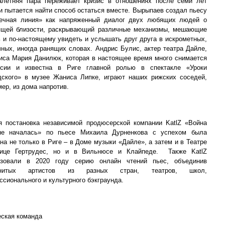
алетняя пара переживает кризис в отношениях после семи лет
и пытается найти способ остаться вместе. Вырыпаев создал пьесу
ечная линия» как напряженный диалог двух любящих людей о
ящей близости, раскрывающий различные механизмы, мешающие
ь и по-настоящему увидеть и услышать друг друга в искрометных,
чных, иногда ранящих словах. Андрис Булис, актер театра Дайле,
риса Мария Данилюк, которая в настоящее время много снимается
сии и известна в Риге главной ролью в спектакле «Уроки
дского» в музее Жаниса Липке, играют наших рижских соседей,
ер, из дома напротив.
я постановка независимой продюсерской компании KatlZ «Война
е началась» по пьесе Михаила Дурненкова с успехом была
на не только в Риге – в Доме музыки «Дайле», а затем и в Театре
ице Гертрудес, но и в Вильнюсе и Клайпеде. Также KatlZ
изовали в 2020 году серию онлайн чтений пьес, объединив
енитых артистов из разных стран, театров, школ,
сионального и культурного бэкграунда.
еская команда