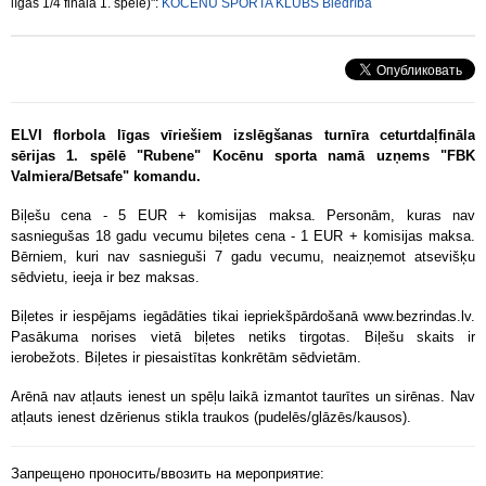
līgas 1/4 fināla 1. spēle)":
KOCĒNU SPORTA KLUBS Biedrība
ELVI florbola līgas vīriešiem izslēgšanas turnīra ceturtdaļfināla
sērijas 1. spēlē "Rubene" Kocēnu sporta namā uzņems "FBK
Valmiera/Betsafe" komandu.
Biļešu cena - 5 EUR + komisijas maksa. Personām, kuras nav
sasniegušas 18 gadu vecumu biļetes cena - 1 EUR + komisijas maksa.
Bērniem, kuri nav sasnieguši 7 gadu vecumu, neaizņemot atsevišķu
sēdvietu, ieeja ir bez maksas.
Biļetes ir iespējams iegādāties tikai iepriekšpārdošanā www.bezrindas.lv.
Pasākuma norises vietā biļetes netiks tirgotas. Biļešu skaits ir
ierobežots. Biļetes ir piesaistītas konkrētām sēdvietām.
Arēnā nav atļauts ienest un spēļu laikā izmantot taurītes un sirēnas. Nav
atļauts ienest dzērienus stikla traukos (pudelēs/glāzēs/kausos).
Запрещено проносить/ввозить на мероприятие: