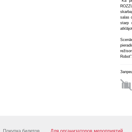
"Kā pi
ROZZUM
skarba
salas 
starp 
atklāj
Scenā
pierad
režiso
Robot”
Запре
Покупка билетов
Для организаторов мероприятий