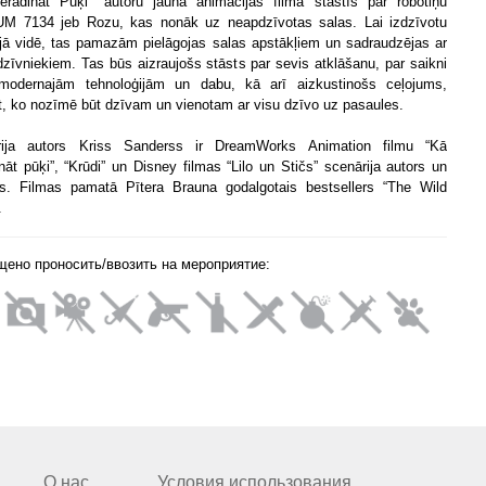
eradināt Pūķi" autoru jaunā animācijas filma stāstīs par robotiņu
 7134 jeb Rozu, kas nonāk uz neapdzīvotas salas. Lai izdzīvotu
jā vidē, tas pamazām pielāgojas salas apstākļiem un sadraudzējas ar
dzīvniekiem. Tas būs aizraujošs stāsts par sevis atklāšanu, par saikni
modernajām tehnoloģijām un dabu, kā arī aizkustinošs ceļojums,
ot, ko nozīmē būt dzīvam un vienotam ar visu dzīvo uz pasaules.
rija autors Kriss Sanderss ir DreamWorks Animation filmu “Kā
ināt pūķi”, “Krūdi” un Disney filmas “Lilo un Stičs” scenārija autors un
rs. Filmas pamatā Pītera Brauna godalgotais bestsellers “The Wild
.
щено проносить/ввозить на мероприятие:
О нас
Условия использования