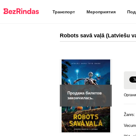
Транспорт
Мероприятия
Под
Robots savā vaļā (Latviešu v
Продажа билетов
Органи
закончилась.
Žanrs
Vecuma