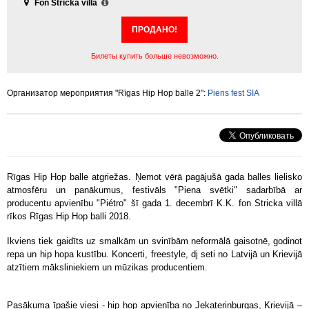
Fon Stricka villa
ПРОДАНО!
Билеты купить больше невозможно.
Организатор мероприятия "Rīgas Hip Hop balle 2":
Piens fest SIA
Rīgas Hip Hop balle atgriežas. Ņemot vērā pagājušā gada balles lielisko
atmosfēru un panākumus, festivāls "Piena svētki" sadarbībā ar
producentu apvienību "Piétro" šī gada 1. decembrī K.K. fon Stricka villā
rīkos Rīgas Hip Hop balli 2018.
Ikviens tiek gaidīts uz smalkām un svinībām neformālā gaisotnē, godinot
repa un hip hopa kustību. Koncerti, freestyle, dj seti no Latvijā un Krievijā
atzītiem māksliniekiem un mūzikas producentiem.
Pasākuma īpašie viesi - hip hop apvienība no Jekaterinburgas, Krievijā –