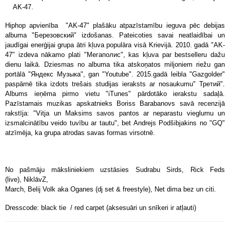
AK-47.
Hiphop apvienība "AK-47" plašāku atpazīstamību ieguva pēc debijas
albuma "Березовский" izdošanas. Pateicoties savai neatlaidībai un
jaudīgai enerģijai grupa ātri kļuva populāra visā Krievijā.
2010. gadā "AK-
47" izdeva nākamo plati "Мегаполис", kas kļuva par bestselleru dažu
dienu laikā. Dziesmas no albuma tika atskoņatos miljoniem riežu gan
portālā "Яндекс Музыка", gan "Youtube". 2015.gadā leibla "Gazgolder"
paspārnē tika izdots trešais studijas ieraksts ar nosaukumu" Третий".
Albums ieņēma pirmo vietu "iTunes" pārdotāko ierakstu sadaļā.
Pazīstamais muzikas apskatnieks Boriss Barabanovs savā recenzijā
rakstīja: "Vitja un Maksims savos pantos ar neparastu vieglumu un
izsmalcinātību veido tuvību ar tautu", bet Andrejs Podšibjakins no "GQ"
atzīmēja, ka grupa atrodas savas formas virsotnē.
No pašmāju māksliniekiem uzstāsies
Sudrabu Sirds,
Rick Feds
(live),
NiklāvZ,
March,
Belij Volk aka Oganes (dj set & freestyle),
Net dima bez un citi.
Dresscode: black tie / red carpet (aksesuāri un snīkeri ir atļauti)