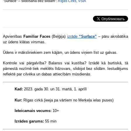
"Surface" – slidošana bez slidām":
Rīgas Cirks, VSIA
Apvienības
Familiar Faces
(Beļģija)
izrāde
“Surface”
– pāru akrobātika
uz ūdens klātas virsmas.
Ūdens ir māksliniekiem zem kājām, un ūdens viņiem līst uz galvas.
Kontrole vai pārgalvība? Balanss vai kustība? Izrādē kā burtiskā, tā
pārnestā nozīmē tiek meklēts līdzsvars, slidojot bez slidām. Iestudējums
reflektē par cilvēka un dabas attiecībām mūsdienās.
Kad:
2023. gada 30. un 31. martā, 1. aprīlī
Kur:
Rīgas cirkā (ieeja pa vārtiem no Merķeļa ielas puses)
Ieteicamais vecums:
10+
Izrādes garums:
55 min