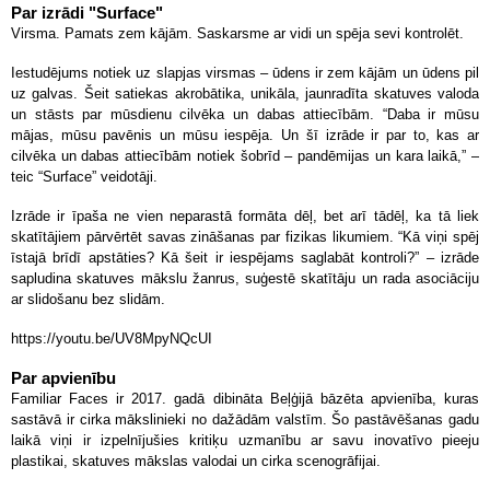
Par izrādi "Surface"
Virsma. Pamats zem kājām. Saskarsme ar vidi un spēja sevi kontrolēt.
Iestudējums notiek uz slapjas virsmas – ūdens ir zem kājām un ūdens pil
uz galvas. Šeit satiekas akrobātika, unikāla, jaunradīta skatuves valoda
un stāsts par mūsdienu cilvēka un dabas attiecībām. “Daba ir mūsu
mājas, mūsu pavēnis un mūsu iespēja. Un šī izrāde ir par to, kas ar
cilvēka un dabas attiecībām notiek šobrīd – pandēmijas un kara laikā,” –
teic “Surface” veidotāji.
Izrāde ir īpaša ne vien neparastā formāta dēļ, bet arī tādēļ, ka tā liek
skatītājiem pārvērtēt savas zināšanas par fizikas likumiem. “Kā viņi spēj
īstajā brīdī apstāties? Kā šeit ir iespējams saglabāt kontroli?” – izrāde
sapludina skatuves mākslu žanrus, suģestē skatītāju un rada asociāciju
ar slidošanu bez slidām.
https://youtu.be/UV8MpyNQcUI
Par apvienību
Familiar Faces ir 2017. gadā dibināta Beļģijā bāzēta apvienība, kuras
sastāvā ir cirka mākslinieki no dažādām valstīm. Šo pastāvēšanas gadu
laikā viņi ir izpelnījušies kritiķu uzmanību ar savu inovatīvo pieeju
plastikai, skatuves mākslas valodai un cirka scenogrāfijai.