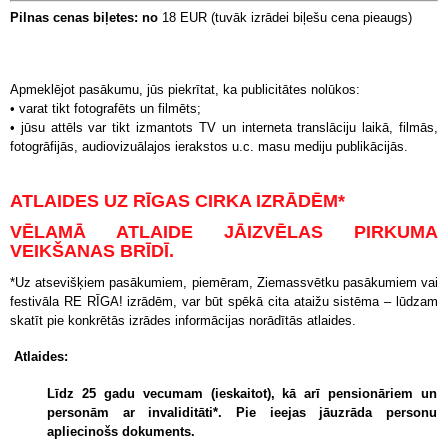
Pilnas cenas biļetes: no
18 EUR (tuvāk izrādei biļešu cena pieaugs)
Apmeklējot pasākumu, jūs piekrītat, ka publicitātes nolūkos:
• varat tikt fotografēts un filmēts;
• jūsu attēls var tikt izmantots TV un interneta translāciju laikā, filmās,
fotogrāfijās, audiovizuālajos ierakstos u.c. masu mediju publikācijās.
ATLAIDES UZ RĪGAS CIRKA IZRĀDĒM*
VĒLAMĀ ATLAIDE JĀIZVĒLAS PIRKUMA
VEIKŠANAS BRĪDĪ.
*Uz atsevišķiem pasākumiem, piemēram, Ziemassvētku pasākumiem vai
festivāla RE RĪGA! izrādēm, var būt spēkā cita ataižu sistēma – lūdzam
skatīt pie konkrētās izrādes informācijas norādītās atlaides.
Atlaides:
Līdz 25 gadu vecumam (ieskaitot), kā arī pensionāriem un
personām ar invaliditāti*. Pie ieejas jāuzrāda personu
apliecinošs dokuments.