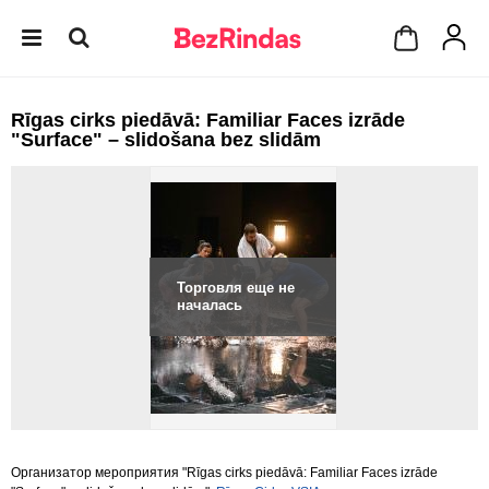
Rīgas cirks piedāvā: Familiar Faces izrāde
"Surface" – slidošana bez slidām
Торговля еще не
началась
Организатор мероприятия "Rīgas cirks piedāvā: Familiar Faces izrāde