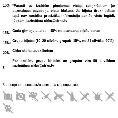
15%
*Parasti uz izrādēm pieejamas vietas ratiņkrēsliem (ar
bezmaksas pavadoņa vietu blakus). Ja biļešu tirdzniecības
lapā nav norādīta precīzāka informācija par šo vietu iegādi,
lūdzam sazināties: cirks@cirks.lv
Goda ģimeņu atlaide – 15% no standarta biļešu cenas
15%
Grupu biļetes (10–20 cilvēku grupai: -15%, no 21 cilvēka -20%)
15%+
Cirka skolas audzēkņiem
20%
Par skolēnu grupu biļetēm un grupām virs 50 cilvēkiem
sazināties: cirks@cirks.lv
!
Запрещено проносить/ввозить на мероприятие: