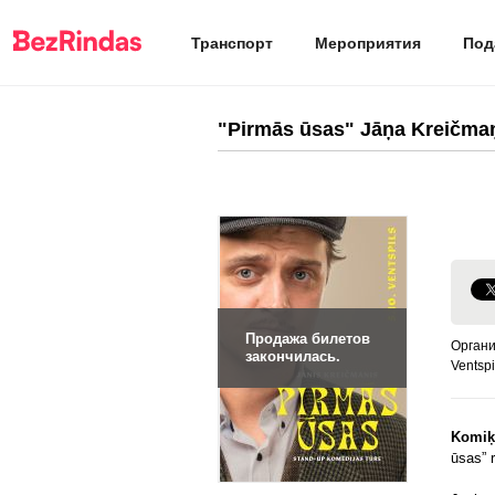
Транспорт
Мероприятия
Под
"Pirmās ūsas" Jāņa Kreičmaņ
Продажа билетов
Органи
закончилась.
Ventspi
Komiķ
ūsas” 