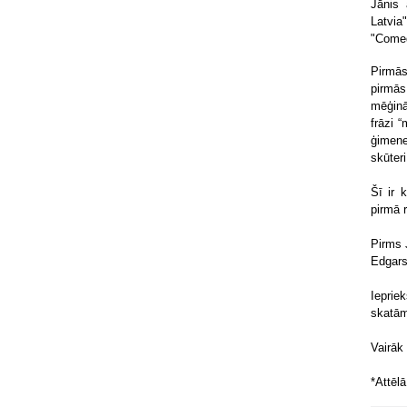
Jānis
Latvi
"Comed
Pirmās
pirmās
mēģinā
frāzi 
ģimene
skūteri
Šī ir 
pirmā 
Pirms 
Edgars
Ieprie
skatām
Vairāk
*Attēl