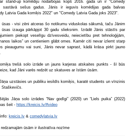
 ar stand-up komēdiju nodarbojas kopš 2016. gada un ir "Comedy
a" sastāvā sešus gadus. Jānis ir ieguvis komēdijas gada balvas
y Latvia Gada komiķis 2022" un "Comedy Latvia Gada joks 2023".
 ūsas - visi zēni atceras šo notikumu viduskolas sākumā, taču Jānim
 ūsas izauga pārkāpjot 30 gadu slieksnim. Izrādē Jānis stāstīs par
jumiem piekopt veselīgu dzīvesveidu, neiecietību pret tehnoloģijām,
“manos laikos” un centieniem glābt omes. Kamēr citi nevar izlemt starp
s pieaugumu vai suni, Jānis nevar saprast, kādā krāsa pirkt jauno
.
komiķa trešā solo izrāde un jauns karjeras atskaites punkts - šī būs
reize, kad Jāni varēs redzēt uz skatuves ar īstām ūsām.
Jāņa uzstāsies un publiku iesildīs komiķis, karatē students un vīnzinis
 Staškevičs.
kšējās Jāņa solo izrādes “Nav godīgi” (2020) un “Liels puika” (2022)
as šeit -
https://kreicis.lv/#video
 info:
kreicis.lv
&
comedylatvia.lv
ā redzamajām ūsām ir ilustratīva nozīme