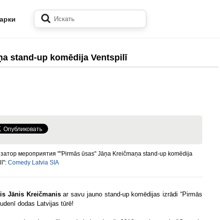
арки
a stand-up komēdija Ventspilī
затор мероприятия ""Pirmās ūsas" Jāņa Kreičmaņa stand-up komēdija
lī":
Comedy Latvia SIA
is Jānis Kreičmanis
ar savu jauno stand-up komēdijas izrādi “Pirmās
rudenī dodas Latvijas tūrē!