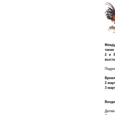
Межд
также
2 и 3
выста
Подро
Время
2 мар
3
мар
Bходн
Детям 