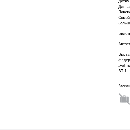
Детям 
Для в
Пенси
Семейн
больш
Билеты
Aвтос
Выста
феде
„Felim
BT 1.
Запре