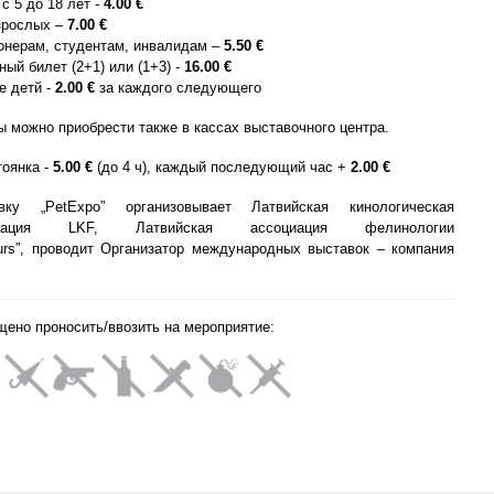
c 5 до 18 лет -
4.00
€
зрослых –
7.00
€
онерам, студентам, инвалидам –
5.50
€
ый билет (2+1) или (1+3) -
16.00
€
е детй -
2.00
€
за каждого следующего
 можно приобрести также в кассах выставочного центра.
тоянка
-
5.00 €
(до 4 ч), каждый последующий час +
2.00 €
вку „PetExpo” организoвывает Латвийская кинологическая
рация LKF, Латвийская ассоциация фелинологии
urs”,
проводит
Организатор международных выставок – компания
щено проносить/ввозить на мероприятие: