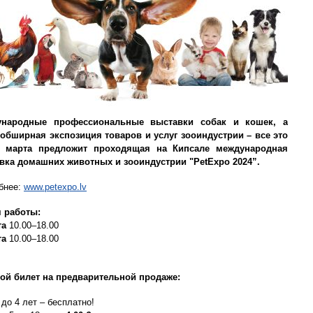
ународные профессиональные выставки собак и кошек, а
 обширная экспозиция товаров и услуг зооиндустрии – все это
 марта предложит проходящая на Кипсале международная
вка домашних животных и зооиндустрии "PetExpo 2024”.
бнее:
www.petexpo.lv
 работы:
та
10.00–18.00
та
10.00–18.00
ой билет
на предварительной продаже
:
до 4 лет – бесплатнo!