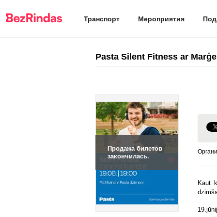
Транспорт
Мероприятия
Под
Pasta Silent Fitness ar Marģe
Продажа билетов
Органи
закончилась.
Kaut k
dzimša
19.jūni