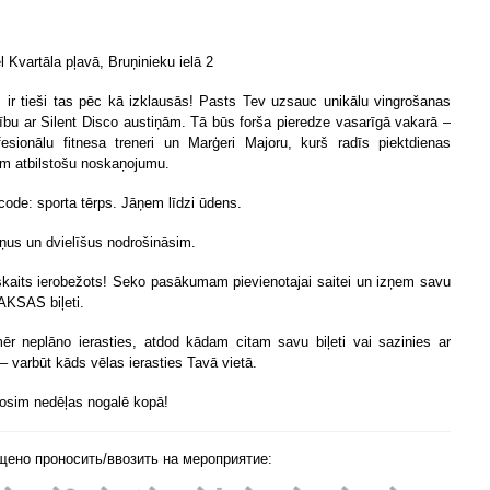
 Kvartāla pļavā, Bruņinieku ielā 2
s ir tieši tas pēc kā izklausās! Pasts Tev uzsauc unikālu vingrošanas
ību ar Silent Disco austiņām. Tā būs forša pieredze vasarīgā vakarā –
fesionālu fitnesa treneri un Marģeri Majoru, kurš radīs piektdienas
m atbilstošu noskaņojumu.
code: sporta tērps. Jāņem līdzi ūdens.
iņus un dvielīšus nodrošināsim.
skaits ierobežots! Seko pasākumam pievienotajai saitei un izņem savu
KSAS biļeti.
ēr neplāno ierasties, atdod kādam citam savu biļeti vai sazinies ar
 varbūt kāds vēlas ierasties Tavā vietā.
rosim nedēļas nogalē kopā!
щено проносить/ввозить на мероприятие: