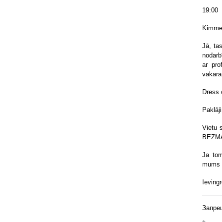
19:00
Kimmel
Jā, ta
nodarb
ar pro
vakara
Dress 
Paklāj
Vietu 
BEZMA
Ja tom
mums –
Ieving
Запре