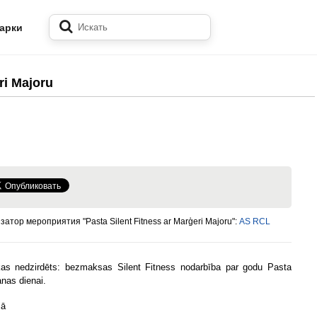
арки
ri Majoru
затор мероприятия "Pasta Silent Fitness ar Marģeri Majoru":
AS RCL
as nedzirdēts: bezmaksas Silent Fitness nodarbība par godu Pasta
nas dienai.
jā