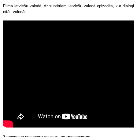
Filma latviešu valodā. Ar subtitriem latviešu valodā epizodēs, kur dialogi
citās valodās.
Запрещено проносить/ввозить на мероприятие: