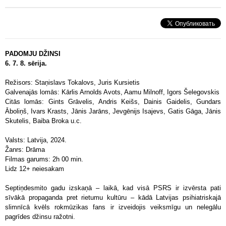
PADOMJU DŽINSI
6. 7. 8. sērija.
Režisors: Staņislavs Tokalovs, Juris Kursietis
Galvenajās lomās: Kārlis Arnolds Avots, Aamu Milnoff, Igors Šelegovskis
Citās lomās: Gints Grāvelis, Andris Keišs, Dainis Gaidelis, Gundars
Āboliņš, Ivars Krasts, Jānis Jarāns, Jevgēnijs Isajevs, Gatis Gāga, Jānis
Skutelis, Baiba Broka u.c.
Valsts: Latvija, 2024.
Žanrs: Drāma
Filmas garums: 2h 00 min.
Lidz 12+ neiesakam
Septiņdesmito gadu izskaņā – laikā, kad visā PSRS ir izvērsta pati
sīvākā propaganda pret rietumu kultūru – kādā Latvijas psihiatriskajā
slimnīcā kvēls rokmūzikas fans ir izveidojis veiksmīgu un nelegālu
pagrīdes džinsu ražotni.