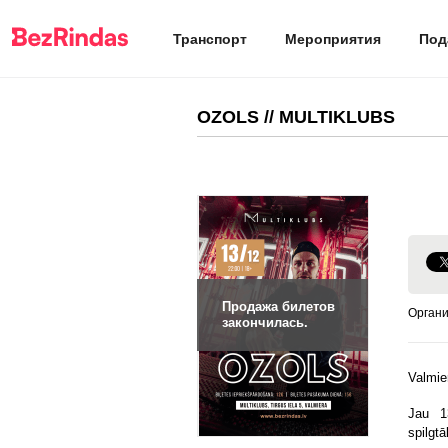
Транспорт
Мероприятия
Под
OZOLS // MULTIKLUBS
Продажа билетов
Органи
закончилась.
Valmie
Jau 1
spilgt