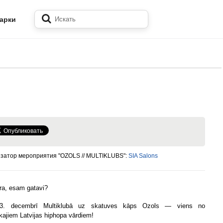
арки
затор мероприятия "OZOLS // MULTIKLUBS":
SIA Salons
ra, esam gatavi?
3. decembrī Multiklubā uz skatuves kāps Ozols — viens no
ākajiem Latvijas hiphopa vārdiem!