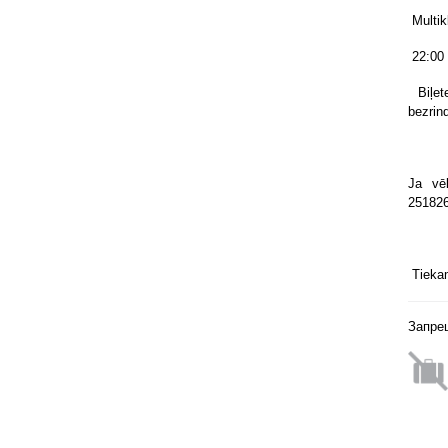
Multik
22:00 
Biļe
bezrin
Ja vē
251826
Tiekam
Запре