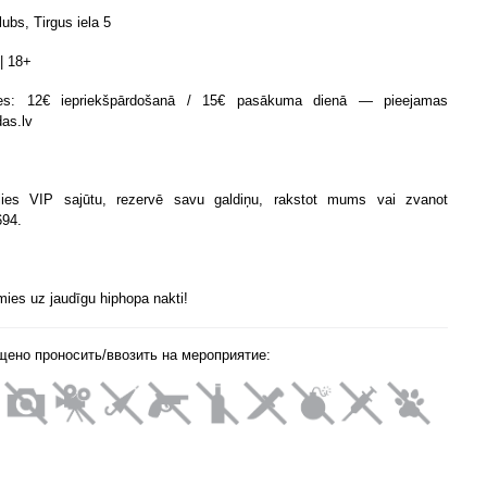
lubs, Tirgus iela 5
| 18+
tes: 12€ iepriekšpārdošanā / 15€ pasākuma dienā — pieejamas
das.lv
lies VIP sajūtu, rezervē savu galdiņu, rakstot mums vai zvanot
94.
ies uz jaudīgu hiphopa nakti!
щено проносить/ввозить на мероприятие: