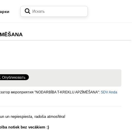
арки
ĪMĒŠANA
изатор мероприятия "NODARBĪBA T-KREKLU APZĪMĒŠANA":
SDV Anda
 un un nepiespiesta, radoša atmosfēra!
ība notiek bez vecākiem :)