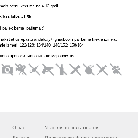
amais bērnu vecums no 4-12.gadi.
ības laiks ~
1.5h,
š paliek bērna īpašumā :)
 rakstiet uz epastu andafoxy@gmail.com par bērna krekla izmēru.
mie izmēri: 122/128; 134/140; 146/152; 158/164
щено проносить/ввозить на мероприятие:
О нас
Условия использования