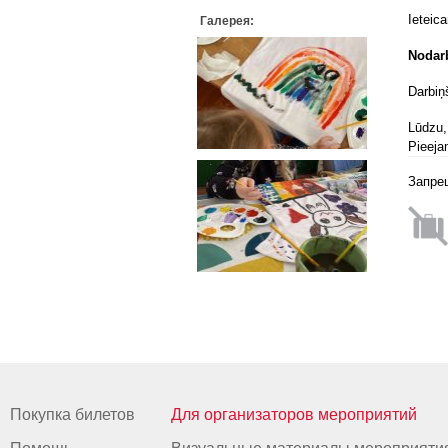
Ieteic
Галерея:
Nodarb
Darbiņ
Lūdzu,
Pieeja
Запре
Покупка билетов
Для организаторов мероприятий