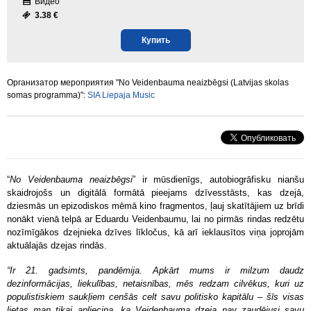
Видео
3.38 €
Купить
Организатор мероприятия "No Veidenbauma neaizbēgsi (Latvijas skolas
somas programma)":
SIA Liepaja Music
“
No Veidenbauma neaizbēgsi
” ir mūsdienīgs, autobiogrāfisku nianšu
skaidrojošs un digitālā formātā pieejams dzīvesstāsts, kas dzejā,
dziesmās un epizodiskos mēmā kino fragmentos, ļauj skatītājiem uz brīdi
nonākt vienā telpā ar Eduardu Veidenbaumu, lai no pirmās rindas redzētu
nozīmīgākos dzejnieka dzīves līkločus, kā arī ieklausītos viņa joprojām
aktuālajās dzejas rindās.
“Ir 21. gadsimts, pandēmija. Apkārt mums ir milzum daudz
dezinformācijas, liekulības, netaisnības, mēs redzam cilvēkus, kuri uz
populistiskiem saukļiem cenšās celt savu politisko kapitālu – šīs visas
lietas man tikai apliecina, ka Veidenbauma dzeja nav zaudējusi savu