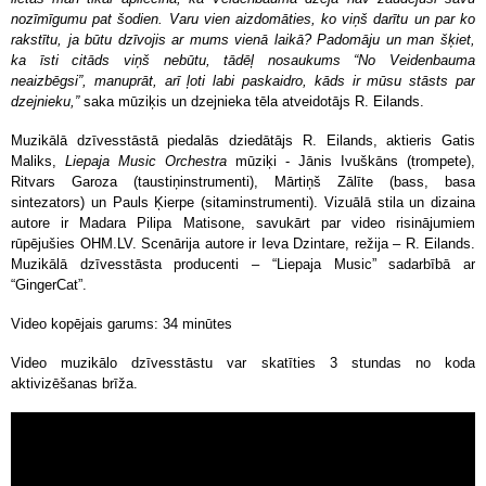
nozīmīgumu pat šodien. Varu vien aizdomāties, ko viņš darītu un par ko
rakstītu, ja būtu dzīvojis ar mums vienā laikā? Padomāju un man šķiet,
ka īsti citāds viņš nebūtu, tādēļ nosaukums “No Veidenbauma
neaizbēgsi”, manuprāt, arī ļoti labi paskaidro, kāds ir mūsu stāsts par
dzejnieku,”
saka mūziķis un dzejnieka tēla atveidotājs R. Eilands.
Muzikālā dzīvesstāstā piedalās dziedātājs R. Eilands, aktieris Gatis
Maliks,
Liepaja Music Orchestra
mūziķi - Jānis Ivuškāns (trompete),
Ritvars Garoza (taustiņinstrumenti), Mārtiņš Zālīte (bass, basa
sintezators) un Pauls Ķierpe (sitaminstrumenti). Vizuālā stila un dizaina
autore ir Madara Pilipa Matisone, savukārt par video risinājumiem
rūpējušies OHM.LV. Scenārija autore ir Ieva Dzintare, režija – R. Eilands.
Muzikālā dzīvesstāsta producenti – “Liepaja Music” sadarbībā ar
“GingerCat”.
Video kopējais garums: 34 minūtes
Video muzikālo dzīvesstāstu var skatīties 3 stundas no koda
aktivizēšanas brīža.