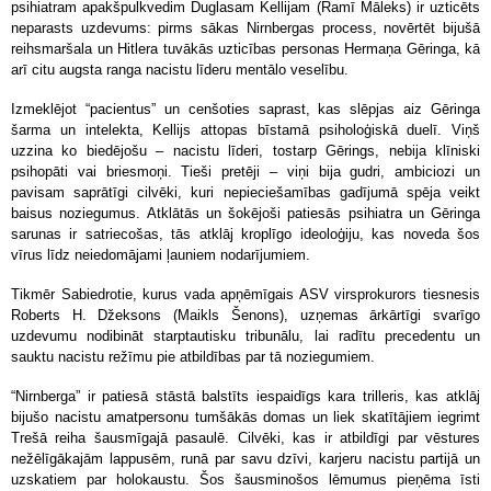
psihiatram apakšpulkvedim Duglasam Kellijam (Ramī Māleks) ir uzticēts
neparasts uzdevums: pirms sākas Nirnbergas process, novērtēt bijušā
reihsmaršala un Hitlera tuvākās uzticības personas Hermaņa Gēringa, kā
arī citu augsta ranga nacistu līderu mentālo veselību.
Izmeklējot “pacientus” un cenšoties saprast, kas slēpjas aiz Gēringa
šarma un intelekta, Kellijs attopas bīstamā psiholoģiskā duelī. Viņš
uzzina ko biedējošu – nacistu līderi, tostarp Gērings, nebija klīniski
psihopāti vai briesmoņi. Tieši pretēji – viņi bija gudri, ambiciozi un
pavisam saprātīgi cilvēki, kuri nepieciešamības gadījumā spēja veikt
baisus noziegumus. Atklātās un šokējoši patiesās psihiatra un Gēringa
sarunas ir satriecošas, tās atklāj kroplīgo ideoloģiju, kas noveda šos
vīrus līdz neiedomājami ļauniem nodarījumiem.
Tikmēr Sabiedrotie, kurus vada apņēmīgais ASV virsprokurors tiesnesis
Roberts H. Džeksons (Maikls Šenons), uzņemas ārkārtīgi svarīgo
uzdevumu nodibināt starptautisku tribunālu, lai radītu precedentu un
sauktu nacistu režīmu pie atbildības par tā noziegumiem.
“Nirnberga” ir patiesā stāstā balstīts iespaidīgs kara trilleris, kas atklāj
bijušo nacistu amatpersonu tumšākās domas un liek skatītājiem iegrimt
Trešā reiha šausmīgajā pasaulē. Cilvēki, kas ir atbildīgi par vēstures
nežēlīgākajām lappusēm, runā par savu dzīvi, karjeru nacistu partijā un
uzskatiem par holokaustu. Šos šausminošos lēmumus pieņēma īsti