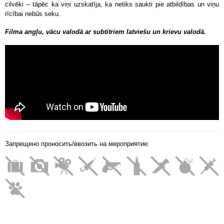
cilvēki – tāpēc ka viņi uzskatīja, ka netiks saukti pie atbildības un viņu
rīcībai nebūs seku.
Filma angļu, vācu valodā ar subtitriem latviešu un krievu valodā.
Запрещено проносить/ввозить на мероприятие: