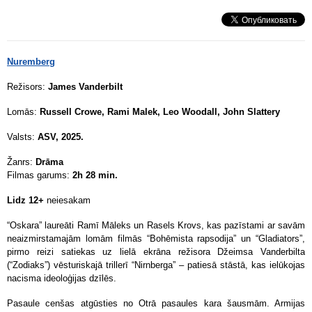
Nuremberg
Režisors:
James Vanderbilt
Lomās:
Russell Crowe, Rami Malek, Leo Woodall, John Slattery
Valsts:
ASV, 2025.
Žanrs:
Drāma
Filmas garums:
2h 28 min.
Lidz 12+
neiesakam
“Oskara” laureāti Ramī Māleks un Rasels Krovs, kas pazīstami ar savām
neaizmirstamajām lomām filmās “Bohēmista rapsodija” un “Gladiators”,
pirmo reizi satiekas uz lielā ekrāna režisora Džeimsa Vanderbilta
(“Zodiaks”) vēsturiskajā trillerī “Nirnberga” – patiesā stāstā, kas ielūkojas
nacisma ideoloģijas dzīlēs.
Pasaule cenšas atgūsties no Otrā pasaules kara šausmām. Armijas